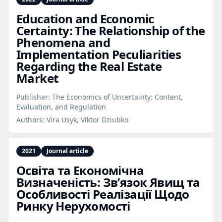
Education and Economic
Certainty: The Relationship of the
Phenomena and
Implementation Peculiarities
Regarding the Real Estate
Market
Publisher:
The Economics of Uncertainty: Content,
Evaluation, and Regulation
Authors:
Vira Usyk, Viktor Dziubko
2021
Journal article
Освіта та Економічна
Визначеність: Зв’язок Явищ та
Особливості Реалізації Щодо
Ринку Нерухомості