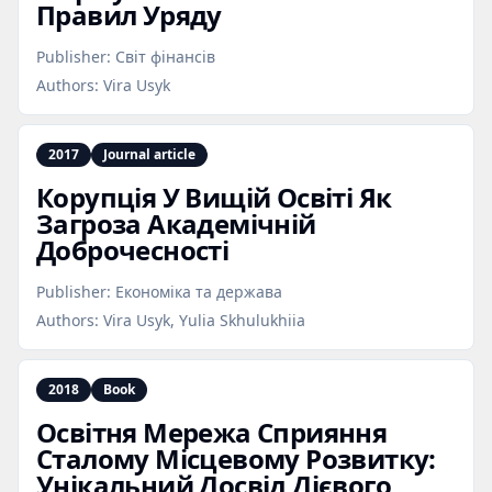
Правил Уряду
Publisher:
Світ фінансів
Authors:
Vira Usyk
2017
Journal article
Корупція У Вищій Освіті Як
Загроза Академічній
Доброчесності
Publisher:
Економіка та держава
Authors:
Vira Usyk, Yulia Skhulukhiia
2018
Book
Освітня Мережа Сприяння
Сталому Місцевому Розвитку:
Унікальний Досвід Дієвого