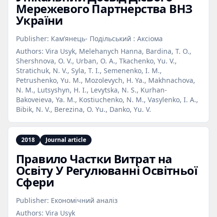
Мережевого Партнерства ВНЗ
України
Publisher:
Кам’янець- Подільський : Аксіома
Authors:
Vira Usyk, Melehanych Hanna, Bardina, T. O.,
Shershnova, O. V., Urban, O. A., Tkachenko, Yu. V.,
Stratichuk, N. V., Syla, T. I., Semenenko, I. M.,
Petrushenko, Yu. M., Mozolevych, H. Ya., Makhnachova,
N. M., Lutsyshyn, H. I., Levytska, N. S., Kurhan-
Bakoveieva, Ya. M., Kostiuchenko, N. M., Vasylenko, I. A.,
Bibik, N. V., Berezina, O. Yu., Danko, Yu. V.
2018
Journal article
Правило Частки Витрат на
Освіту У Регулюванні Освітньої
Сфери
Publisher:
Економічний аналіз
Authors:
Vira Usyk