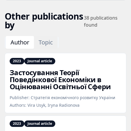
Other publications
38
publications
by
found
Author
Topic
2023
Journal article
Застосування Теорії
Поведінкової Економіки в
Оцінюванні Освітньої Сфери
Publisher:
Стратегія економічного розвитку України
Authors:
Vira Usyk, Iryna Radionova
2023
Journal article