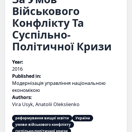
Військового
Конфлікту Та
Суспільно-
Політичної Кризи
Year:
2016
Published in:
Модернізація управління національною
економікою
Authors:
Vira Usyk
,
Anatolii Oleksiienko
реформування вищої освіти
Україна
умови військового конфлікту
суспільно-політичної кризи