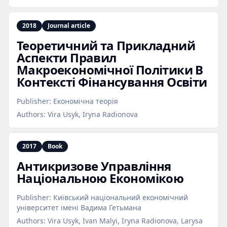
2018
Journal article
Теоретичний та Прикладний
Аспекти Правил
Макроекономічної Політики В
Контексті Фінансування Освіти
Publisher:
Економічна теорія
Authors:
Vira Usyk, Iryna Radionova
2017
Book
Антикризове Управління
Національною Економікою
Publisher:
Київський національний економічний
університет імені Вадима Гетьмана
Authors:
Vira Usyk, Ivan Malyi, Iryna Radionova, Larysa