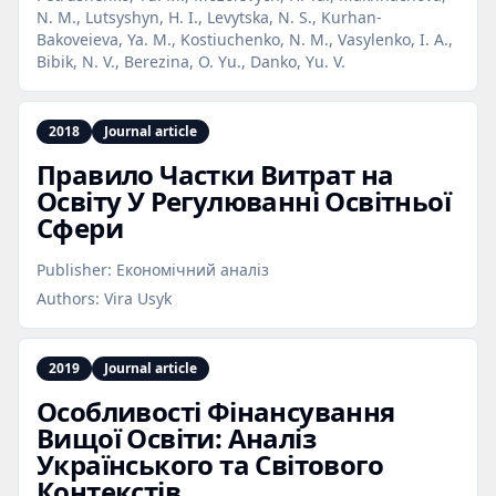
N. M., Lutsyshyn, H. I., Levytska, N. S., Kurhan-
Bakoveieva, Ya. M., Kostiuchenko, N. M., Vasylenko, I. A.,
Bibik, N. V., Berezina, O. Yu., Danko, Yu. V.
2018
Journal article
Правило Частки Витрат на
Освіту У Регулюванні Освітньої
Сфери
Publisher:
Економічний аналіз
Authors:
Vira Usyk
2019
Journal article
Особливості Фінансування
Вищої Освіти: Аналіз
Українського та Світового
Контекстів