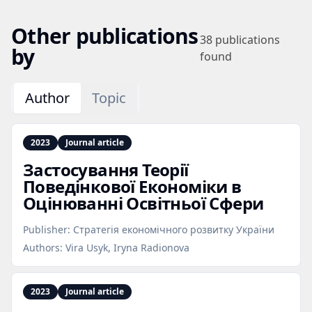
Other publications
38
publications
by
found
Author
Topic
2023
Journal article
Застосування Теорії
Поведінкової Економіки в
Оцінюванні Освітньої Сфери
Publisher:
Стратегія економічного розвитку України
Authors:
Vira Usyk, Iryna Radionova
2023
Journal article