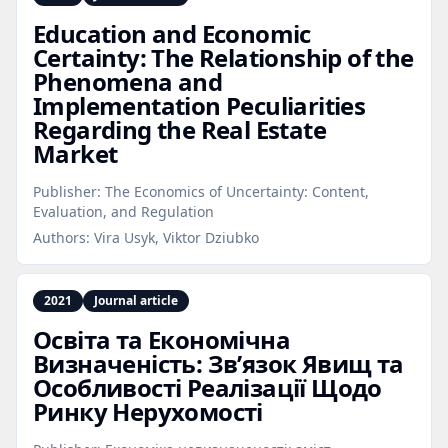
Education and Economic
Certainty: The Relationship of the
Phenomena and
Implementation Peculiarities
Regarding the Real Estate
Market
Publisher:
The Economics of Uncertainty: Content,
Evaluation, and Regulation
Authors:
Vira Usyk, Viktor Dziubko
2021
Journal article
Освіта та Економічна
Визначеність: Зв’язок Явищ та
Особливості Реалізації Щодо
Ринку Нерухомості