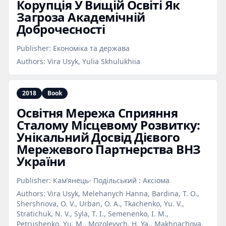
Корупція У Вищій Освіті Як
Загроза Академічній
Доброчесності
Publisher:
Економіка та держава
Authors:
Vira Usyk, Yulia Skhulukhiia
2018
Book
Освітня Мережа Сприяння
Сталому Місцевому Розвитку:
Унікальний Досвід Дієвого
Мережевого Партнерства ВНЗ
України
Publisher:
Кам’янець- Подільський : Аксіома
Authors:
Vira Usyk, Melehanych Hanna, Bardina, T. O.,
Shershnova, O. V., Urban, O. A., Tkachenko, Yu. V.,
Stratichuk, N. V., Syla, T. I., Semenenko, I. M.,
Petrushenko, Yu. M., Mozolevych, H. Ya., Makhnachova,