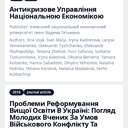
Антикризове Управління
Національною Економікою
Publisher:
Київський національний економічний
університет імені Вадима Гетьмана
Authors:
Vira Usyk, Ivan Malyi, Iryna Radionova, Larysa
Yemelianenko, Oleksandr Tyshchenko, Oleksandr
Dluhopolskyi, Tetiana Zheliuk, Yurii Safonov, Svitlana
Tiutiunnikova, Iryna Kaleniuk, Oksana Berveno, Tamara
Kutsenko, Hanna Sabadosh, Dmytro Yefremov, Nataliia
Fedirko, Tetiana Koroliuk, Nataliia Moskaliuk, Serhii
Kulbachnyi
2016
Journal article
Проблеми Реформування
Вищої Освіти В Україні: Погляд
Молодих Вчених За Умов
Військового Конфлікту Та