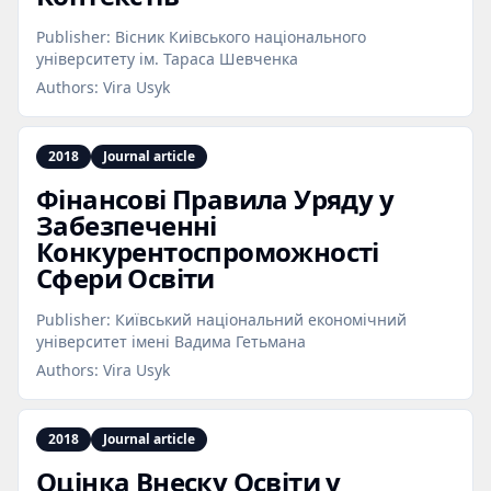
Publisher:
Вісник Киiвського нацiонального
унiверситету iм. Тараса Шевченка
Authors:
Vira Usyk
2018
Journal article
Фінансові Правила Уряду у
Забезпеченні
Конкурентоспроможності
Сфери Освіти
Publisher:
Київський національний економічний
університет імені Вадима Гетьмана
Authors:
Vira Usyk
2018
Journal article
Оцінка Внеску Освіти у