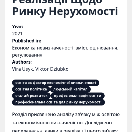
Ринку Нерухомості
Year:
2021
Published in:
Економіка невизначеності: зміст, оцінювання,
регулювання
Authors:
Vira Usyk
,
Viktor Dziubko
освіта як фактор економічної визначеності
освітня політика
людський капітал
сталий розвиток
професіоналізація освіти
професіональна освіта для ринку нерухомості
Розділ присвячено аналізу зв’язку між освітою
та економічною визначеністю. Досліджено
передавальні ланки в реалізації цього зв’язку.