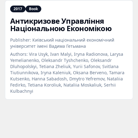
2017
Book
Антикризове Управління
Національною Економікою
Publisher:
Київський національний економічний
університет імені Вадима Гетьмана
Authors:
Vira Usyk, Ivan Malyi, Iryna Radionova, Larysa
Yemelianenko, Oleksandr Tyshchenko, Oleksandr
Dluhopolskyi, Tetiana Zheliuk, Yurii Safonov, Svitlana
Tiutiunnikova, Iryna Kaleniuk, Oksana Berveno, Tamara
Kutsenko, Hanna Sabadosh, Dmytro Yefremov, Nataliia
Fedirko, Tetiana Koroliuk, Nataliia Moskaliuk, Serhii
Kulbachnyi