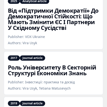
2025
Analytical article
Від «Підтримки Демократії» До
Демократичної Стійкості: Що
Мають Змінити ЄС І Партнери
У Східному Сусідстві
Publisher:
VOX Ukraine
Authors:
Vira Usyk
2017
Journal article
Роль Університету В Секторній
Структурі Економіки Знань
Publisher:
Інвестиції: практика та досвід
Authors:
Vira Usyk, Tetiana Matusevych
2019
Journal article