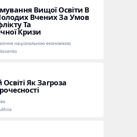
мування Вищої Освіти В
 Молодих Вчених За Умов
лікту Та
ичної Кризи
вління національною економікою
eksiienko
 Освіті Як Загроза
рочесності
ава
ukhiia