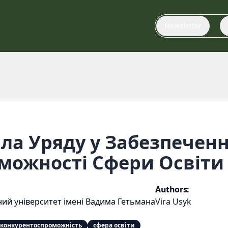
Newsletter
ла Уряду у Забезпеченн
можності Сфери Освіти
Authors:
ий університет імені Вадима Гетьмана
Vira Usyk
конкурентоспроможність
сфера освіти