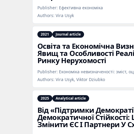
Publisher:
Ефективна економіка
Authors:
Vira Usyk
2021
Journal article
Освіта та Економічна Визн
Явищ та Особливості Реал
Ринку Нерухомості
Publisher:
Економіка невизначеності: зміст, 
Authors:
Vira Usyk, Viktor Dziubko
2025
Analytical article
Від «Підтримки Демократі
Демократичної Стійкості
Змінити ЄС І Партнери У С