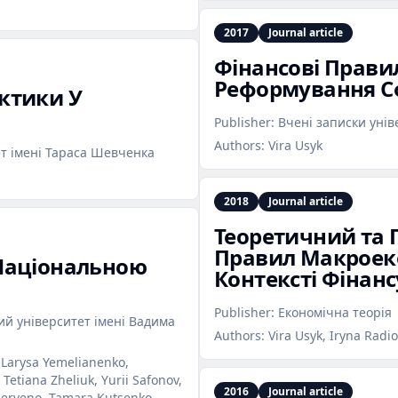
2017
Journal article
Фінансові Прави
Реформування Сф
ктики У
Publisher:
Вчені записки унів
Authors:
Vira Usyk
т імені Тараса Шевченка
2018
Journal article
Теоретичний та
Правил Макроеко
Національною
Контексті Фінан
Publisher:
Економічна теорія
й університет імені Вадима
Authors:
Vira Usyk, Iryna Radi
, Larysa Yemelianenko,
etiana Zheliuk, Yurii Safonov,
2016
Journal article
 Berveno, Tamara Kutsenko,