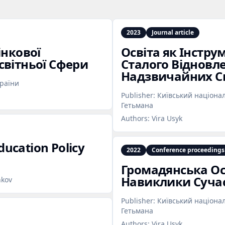
2023
Journal article
інкової
Освіта як Інстр
світньої Сфери
Сталого Відновл
Надзвичайних С
країни
Publisher:
Київський націона
Гетьмана
Authors:
Vira Usyk
ducation Policy
2022
Conference proceedings
Громадянська Осв
Навиклики Сучас
nkov
Publisher:
Київський націона
Гетьмана
Authors:
Vira Usyk