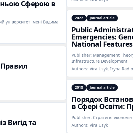
тньою Сферою в
2022
Journal article
й університет імені Вадима
Public Administrat
Emergencies: Gen
National Features
Publisher:
Management Theory 
Infrastructure Development
 Правил
Authors:
Vira Usyk, Iryna Radi
2018
Journal article
Порядок Встанов
в Сфері Освіти:
Publisher:
Стратегія економіч
з Вигід та
Authors:
Vira Usyk