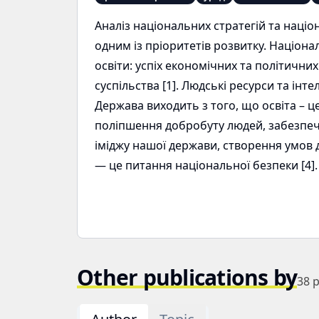
Аналіз національних стратегій та націон
одним із пріоритетів розвитку. Націон
освіти: успіх економічних та політични
суспільства [1]. Людські ресурси та ін
Держава виходить з того, що освіта – ц
поліпшення добробуту людей, забезпеч
іміджу нашої держави, створення умов д
— це питання національної безпеки [4]
Other publications by
38
p