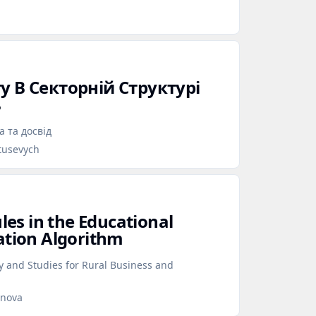
у В Секторній Структурі
ь
а та досвід
atusevych
ules in the Educational
ation Algorithm
and Studies for Rural Business and
onova