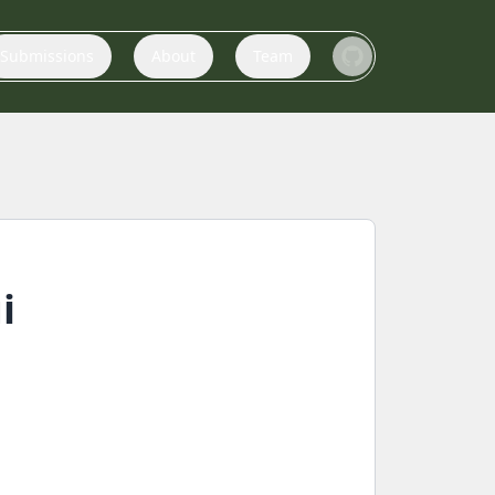
Submissions
About
Team
і