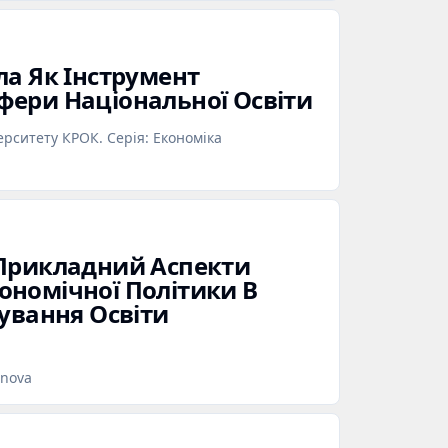
ла Як Інструмент
ери Національної Освіти
ерситету КРОК. Серія: Економіка
 Прикладний Аспекти
номічної Політики В
сування Освіти
onova