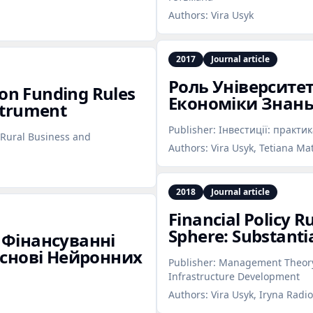
Authors:
Vira Usyk
2017
Journal article
Роль Університет
ion Funding Rules
Економіки Знан
strument
Publisher:
Інвестиції: практик
Rural Business and
Authors:
Vira Usyk, Tetiana M
2018
Journal article
Financial Policy R
Sphere: Substanti
 Фінансуванні
Основі Нейронних
Publisher:
Management Theory 
Infrastructure Development
Authors:
Vira Usyk, Iryna Radi