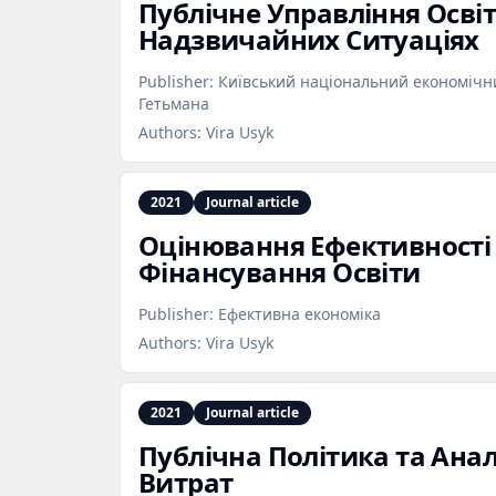
Публічне Управління Осві
Надзвичайних Ситуаціях
Publisher:
Київський національний економічни
Гетьмана
Authors:
Vira Usyk
2021
Journal article
Оцінювання Ефективності
Фінансування Освіти
Publisher:
Ефективна економіка
Authors:
Vira Usyk
2021
Journal article
Публічна Політика та Аналі
Витрат