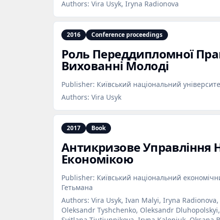
Authors:
Vira Usyk, Iryna Radionova
2016
Conference proceedings
Роль Переддипломної Пра
Вихованні Молоді
Publisher:
Київський національний університе
Authors:
Vira Usyk
2017
Book
Антикризове Управління 
Економікою
Publisher:
Київський національний економічни
Гетьмана
Authors:
Vira Usyk, Ivan Malyi, Iryna Radionova
Oleksandr Tyshchenko, Oleksandr Dluhopolskyi, T
Svitlana Tiutiunnikova, Iryna Kaleniuk, Oksana