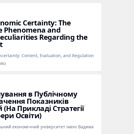
nomic Certainty: The
the Phenomena and
culiarities Regarding the
t
certainty: Content, Evaluation, and Regulation
bko
нування в Публічному
начення Показників
 (На Прикладі Стратегії
ери Освіти)
льний економічний університет імені Вадима