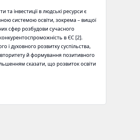
и та інвестиції в людські ресурси є
вною системою освіти, зокрема – вищої
овних сфер розбудови сучасного
 конкурентоспроможність в ЄС [2].
го і духовного розвитку суспільства,
авторитету й формування позитивного
більшенням сказати, що розвиток освіти