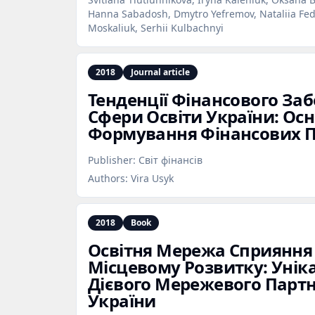
Hanna Sabadosh, Dmytro Yefremov, Nataliia Fedir
Moskaliuk, Serhii Kulbachnyi
2018
Journal article
Тенденції Фінансового За
Сфери Освіти України: Ос
Формування Фінансових П
Publisher:
Світ фінансів
Authors:
Vira Usyk
2018
Book
Освітня Мережа Сприяння
Місцевому Розвитку: Унік
Дієвого Мережевого Парт
України