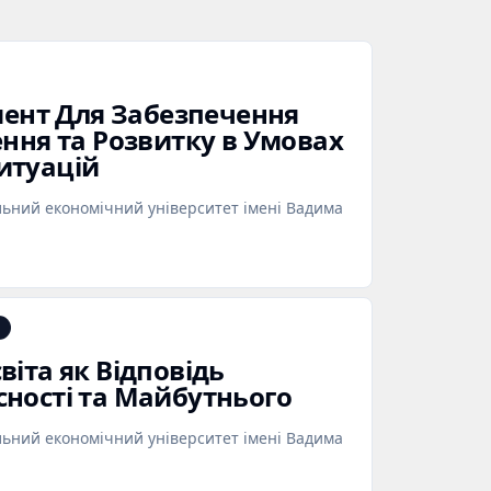
умент Для Забезпечення
ення та Розвитку в Умовах
итуацій
льний економічний університет імені Вадима
іта як Відповідь
ності та Майбутнього
льний економічний університет імені Вадима