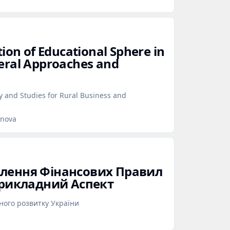
ion of Educational Sphere in
eral Approaches and
and Studies for Rural Business and
onova
лення Фінансових Правил
 Прикладний Аспект
ного розвитку України