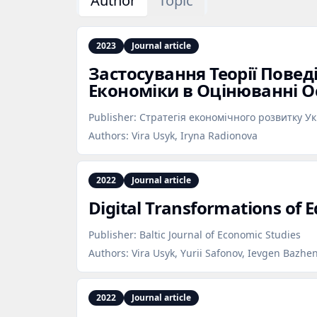
Author
Topic
2023
Journal article
Застосування Теорії Повед
Економіки в Оцінюванні О
Publisher:
Стратегія економічного розвитку У
Authors:
Vira Usyk, Iryna Radionova
2022
Journal article
Digital Transformations of E
Publisher:
Baltic Journal of Economic Studies
Authors:
Vira Usyk, Yurii Safonov, Ievgen Bazhe
2022
Journal article