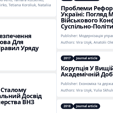
ko, Tetiana Koroliuk, Nataliia
Проблеми Рефор
Україні: Погляд
Військового Конф
Суспільно‑Політ
безпечення
Publisher:
Модернізація упра
нова Для
Authors:
Vira Usyk, Anatolii Ol
равил Уряду
2017
Journal article
Корупція У Вищій
Академічній Доб
Publisher:
Економіка та держ
 Сталому
Authors:
Vira Usyk, Yulia Skhul
альний Досвід
нерства ВНЗ
2018
Journal article