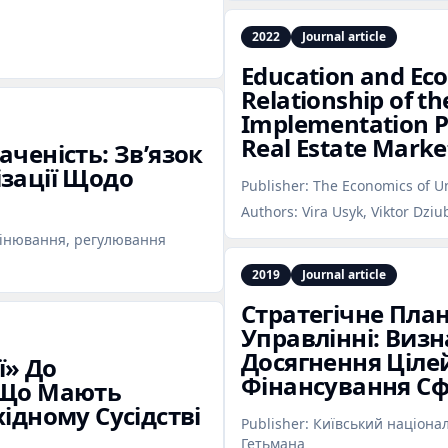
2022
Journal article
Education and Eco
Relationship of 
Implementation Pe
Real Estate Marke
аченість: Зв’язок
ізації Щодо
Publisher:
The Economics of Un
Authors:
Vira Usyk, Viktor Dziu
оцінювання, регулювання
2019
Journal article
Стратегічне Пла
Управлінні: Виз
Досягнення Цілей
ї» До
Фінансування Сф
: Що Мають
хідному Сусідстві
Publisher:
Київський націона
Гетьмана