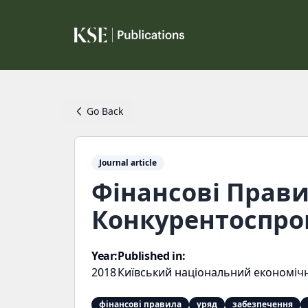
Go Back
Journal article
Фінансові Прави
Конкурентоспро
Year:
Published in:
2018
Київський національний економічн
фінансові правила
уряд
забезпечення