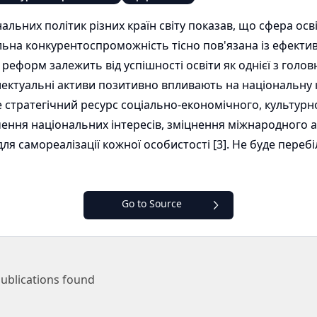
альних політик різних країн світу показав, що сфера освіт
альна конкурентоспроможність тісно пов'язана із ефекти
х реформ залежить від успішності освіти як однієї з гол
телектуальні активи позитивно впливають на національну
е стратегічний ресурс соціально-економічного, культурно
ення національних інтересів, зміцнення міжнародного 
ля самореалізації кожної особистості [3]. Не буде пере
.
Go to Source
ublications found