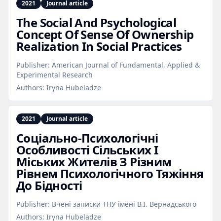
2021
Journal article
The Social And Psychological
Concept Of Sense Of Ownership
Realization In Social Practices
Publisher:
American Journal of Fundamental, Applied &
Experimental Research
Authors:
Iryna Hubeladze
2021
Journal article
Соціально‑Психологічні
Особливості Сільських І
Міських Жителів З Різним
Рівнем Психологічного Тяжіння
До Бідності
Publisher:
Вчені записки ТНУ імені В.І. Вернадського
Authors:
Iryna Hubeladze