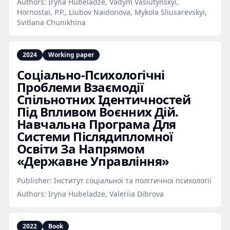
Authors:
Iryna Hubeladze, Vadym Vasiutynskyi,
Hornostai, P.P., Liubov Naidonova, Mykola Sliusarevskyi,
Svitlana Chunikhina
2024
Working paper
Соціально‑Психологічні
Проблеми Взаємодії
Спільнотних Ідентичностей
Під Впливом Воєнних Дій.
Навчальна Програма Для
Системи Післядипломної
Освіти За Напрямом
«Державне Управління»
Publisher:
Інститут соціальної та політичної психології
Authors:
Iryna Hubeladze, Valeriia Dibrova
2022
Book