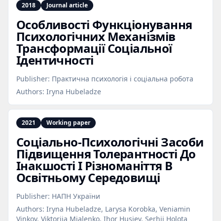
2018
Journal article
Особливості Функціонування
Психологічних Механізмів
Трансформації Соціальної
Ідентичності
Publisher:
Практична психологія і соціальна робота
Authors:
Iryna Hubeladze
2021
Working paper
Соціально‑Психологічні Засоби
Підвищення Толерантності До
Інакшості І Різноманіття В
Освітньому Середовищі
Publisher:
НАПН України
Authors:
Iryna Hubeladze, Larysa Korobka, Veniamin
Vinkov, Viktoriia Mialenko, Ihor Husiev, Serhii Holota