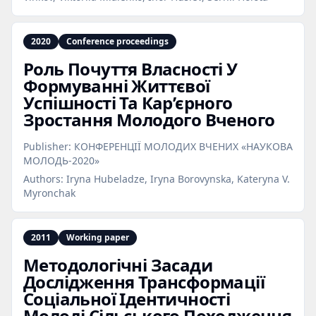
2020
Conference proceedings
Роль Почуття Власності У
Формуванні Життєвої
Успішності Та Кар’єрного
Зростання Молодого Вченого
Publisher:
КОНФЕРЕНЦІЇ МОЛОДИХ ВЧЕНИХ «НАУКОВА
МОЛОДЬ-2020»
Authors:
Iryna Hubeladze, Iryna Borovynska, Kateryna V.
Myronchak
2011
Working paper
Методологічні Засади
Дослідження Трансформації
Соціальної Ідентичності
Молоді Сільського Походження