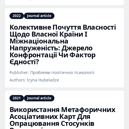
2022
Journal article
Колективне Почуття Власності
Щодо Власної Країни І
Міжнаціональна
Напруженість: Джерело
Конфронтації Чи Фактор
Єдності?
Publisher:
Проблеми політичної психології
Authors:
Iryna Hubeladze
2021
Journal article
Використання Метафоричних
Асоціативних Карт Для
Опрацювання Стосунків