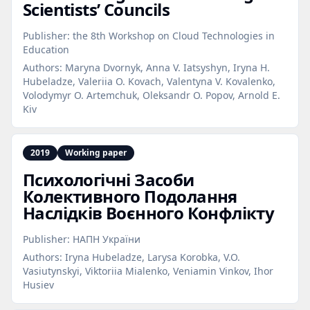
Scientists’ Councils
Publisher:
the 8th Workshop on Cloud Technologies in
Education
Authors:
Maryna Dvornyk, Anna V. Iatsyshyn, Iryna H.
Hubeladze, Valeriia O. Kovach, Valentyna V. Kovalenko,
Volodymyr O. Artemchuk, Oleksandr O. Popov, Arnold E.
Kiv
2019
Working paper
Психологічні Засоби
Колективного Подолання
Наслідків Воєнного Конфлікту
Publisher:
НАПН України
Authors:
Iryna Hubeladze, Larysa Korobka, V.O.
Vasiutynskyi, Viktoriia Mialenko, Veniamin Vinkov, Ihor
Husiev