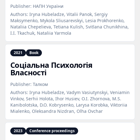
Publisher:
НАПН України
Authors:
Iryna Hubeladze, Vitalii Panok, Sergiy
Maksymenko, Mykola Sliusarevskyi, Lesia Prokhorenko,
Nataliia Chepelieva, Tetiana Kulish, Svitlana Chunikhina,
I.I. Tkachuk, Nataliia Yarmola
2021
Book
Соціальна Психологія
Власності
Publisher:
Талком
Authors:
Iryna Hubeladze, Vadym Vasiutynskyi, Veniamin
Vinkov, Serhii Holota, Ihor Husiev, O.I. Zhornova, M.S.
Kanibolotska, D.O. Kobrysenko, Larysa Korobka, Viktoriia
Mialenko, Oleksandra Nizdran, Olha Ovchar
2023
Conference proceedings