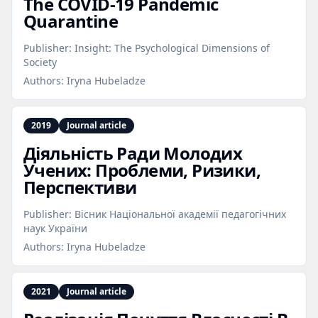
The COVID‑19 Pandemic
Quarantine
Publisher:
Insight: The Psychological Dimensions of
Society
Authors:
Iryna Hubeladze
2019
Journal article
Діяльність Ради Молодих
Учених: Проблеми, Ризики,
Перспективи
Publisher:
Вісник Національної академії педагогічних
наук України
Authors:
Iryna Hubeladze
2021
Journal article