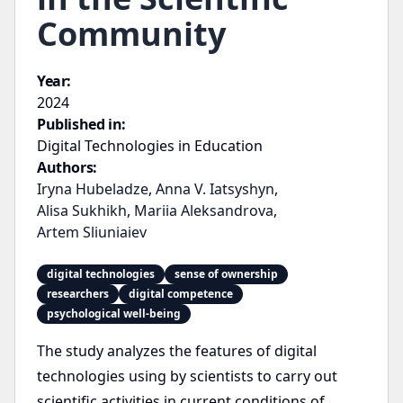
Community
Year:
2024
Published in:
Digital Technologies in Education
Authors:
Iryna Hubeladze
,
Anna V. Iatsyshyn
,
Alisa Sukhikh
,
Mariia Aleksandrova
,
Artem Sliuniaiev
digital technologies
sense of ownership
researchers
digital competence
psychological well-being
The study analyzes the features of digital
technologies using by scientists to carry out
scientific activities in current conditions of