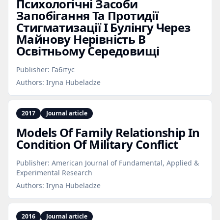
Психологічні Засоби
Запобігання Та Протидії
Стигматизації І Булінгу Через
Майнову Нерівність В
Освітньому Середовищі
Publisher:
Габітус
Authors:
Iryna Hubeladze
2017
Journal article
Models Of Family Relationship In
Condition Of Military Conflict
Publisher:
American Journal of Fundamental, Applied &
Experimental Research
Authors:
Iryna Hubeladze
2016
Journal article