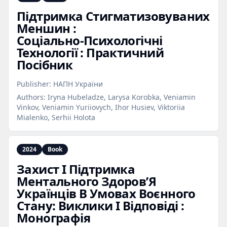
Підтримка Стигматизовуваних
Меншин :
Соціально‑Психологічні
Технології : Практичний
Посібник
Publisher:
НАПН України
Authors:
Iryna Hubeladze, Larysa Korobka, Veniamin
Vinkov, Veniamin Yuriiovych, Ihor Husiev, Viktoriia
Mialenko, Serhii Holota
2024
Book
Захист І Підтримка
Ментального Здоров’Я
Українців В Умовах Воєнного
Стану: Виклики І Відповіді :
Монографія