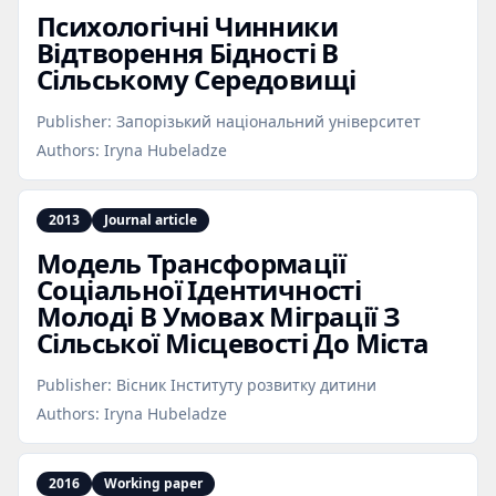
Психологічні Чинники
Відтворення Бідності В
Сільському Середовищі
Publisher:
Запорізький національний університет
Authors:
Iryna Hubeladze
2013
Journal article
Модель Трансформації
Соціальної Ідентичності
Молоді В Умовах Міграції З
Сільської Місцевості До Міста
Publisher:
Вісник Інституту розвитку дитини
Authors:
Iryna Hubeladze
2016
Working paper