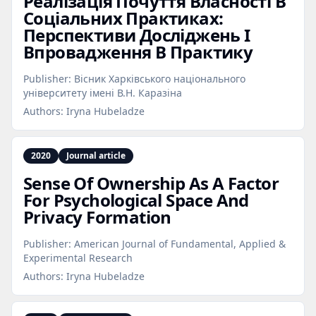
Реалізація Почуття Власності В
Соціальних Практиках:
Перспективи Досліджень І
Впровадження В Практику
Publisher:
Вісник Харківського національного
університету імені В.Н. Каразіна
Authors:
Iryna Hubeladze
2020
Journal article
Sense Of Ownership As A Factor
For Psychological Space And
Privacy Formation
Publisher:
American Journal of Fundamental, Applied &
Experimental Research
Authors:
Iryna Hubeladze