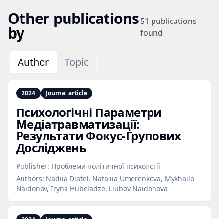
Other publications
51
publications
by
found
Author
Topic
2024
Journal article
Психологічні Параметри
Медіатравматизації:
Результати Фокус‑Групових
Досліджень
Publisher:
Проблеми політичної психології
Authors:
Nadiia Diatel, Nataliia Umerenkova, Mykhailo
Naidonov, Iryna Hubeladze, Liubov Naidonova