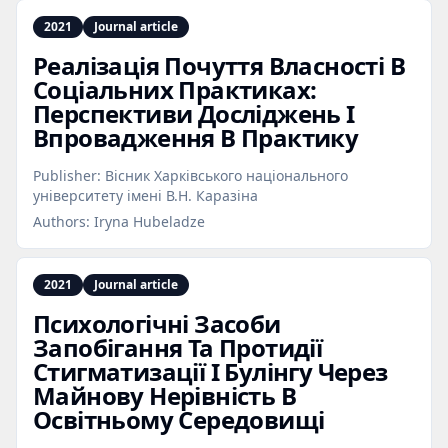
2021
Journal article
Реалізація Почуття Власності В
Соціальних Практиках:
Перспективи Досліджень І
Впровадження В Практику
Publisher:
Вісник Харківського національного
університету імені В.Н. Каразіна
Authors:
Iryna Hubeladze
2021
Journal article
Психологічні Засоби
Запобігання Та Протидії
Стигматизації І Булінгу Через
Майнову Нерівність В
Освітньому Середовищі