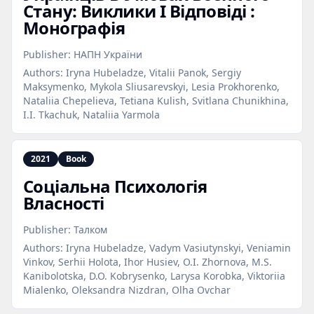
Стану: Виклики І Відповіді :
Монографія
Publisher:
НАПН України
Authors:
Iryna Hubeladze, Vitalii Panok, Sergiy
Maksymenko, Mykola Sliusarevskyi, Lesia Prokhorenko,
Nataliia Chepelieva, Tetiana Kulish, Svitlana Chunikhina,
I.I. Tkachuk, Nataliia Yarmola
2021
Book
Соціальна Психологія
Власності
Publisher:
Талком
Authors:
Iryna Hubeladze, Vadym Vasiutynskyi, Veniamin
Vinkov, Serhii Holota, Ihor Husiev, O.I. Zhornova, M.S.
Kanibolotska, D.O. Kobrysenko, Larysa Korobka, Viktoriia
Mialenko, Oleksandra Nizdran, Olha Ovchar