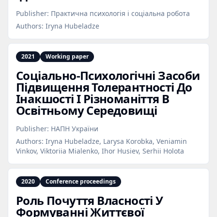
Publisher:
Практична психологія і соціальна робота
Authors:
Iryna Hubeladze
2021
Working paper
Соціально‑Психологічні Засоби
Підвищення Толерантності До
Інакшості І Різноманіття В
Освітньому Середовищі
Publisher:
НАПН України
Authors:
Iryna Hubeladze, Larysa Korobka, Veniamin
Vinkov, Viktoriia Mialenko, Ihor Husiev, Serhii Holota
2020
Conference proceedings
Роль Почуття Власності У
Формуванні Життєвої