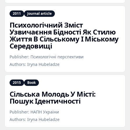
2011
Journal article
Психологічний Зміст
Узвичаєння Бідності Як Стилю
Життя В Сільському І Міському
Середовищі
Publisher:
Психологічні перспективи
Authors:
Iryna Hubeladze
2015
Book
Сільська Молодь У Місті:
Пошук Ідентичності
Publisher:
НАПН України
Authors:
Iryna Hubeladze