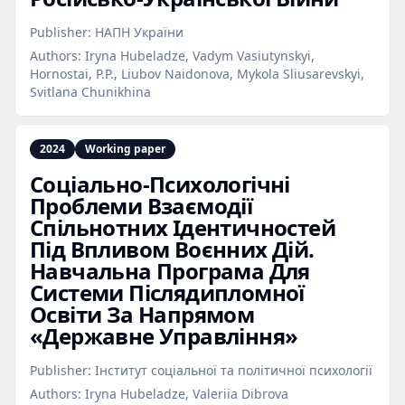
Publisher:
НАПН України
Authors:
Iryna Hubeladze, Vadym Vasiutynskyi,
Hornostai, P.P., Liubov Naidonova, Mykola Sliusarevskyi,
Svitlana Chunikhina
2024
Working paper
Соціально‑Психологічні
Проблеми Взаємодії
Спільнотних Ідентичностей
Під Впливом Воєнних Дій.
Навчальна Програма Для
Системи Післядипломної
Освіти За Напрямом
«Державне Управління»
Publisher:
Інститут соціальної та політичної психології
Authors:
Iryna Hubeladze, Valeriia Dibrova