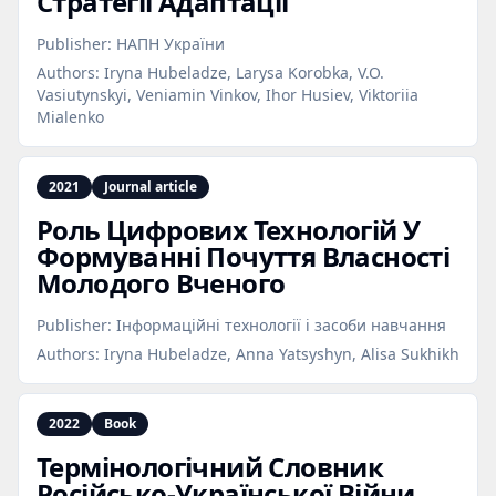
Стратегії Адаптації
Publisher:
НАПН України
Authors:
Iryna Hubeladze, Larysa Korobka, V.O.
Vasiutynskyi, Veniamin Vinkov, Ihor Husiev, Viktoriia
Mialenko
2021
Journal article
Роль Цифрових Технологій У
Формуванні Почуття Власності
Молодого Вченого
Publisher:
Інформаційні технології і засоби навчання
Authors:
Iryna Hubeladze, Anna Yatsyshyn, Alisa Sukhikh
2022
Book
Термінологічний Словник
Російсько‑Української Війни