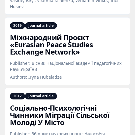
Vasiutynskyi, Viktoriia Mialenko, Veniamin Vinkov, Ihor
Husiev
2019
Journal article
Міжнародний Проєкт
«Eurasian Peace Studies
Exchange Network»
Publisher:
Вісник Національної академії педагогічних
наук України
Authors:
Iryna Hubeladze
2012
Journal article
Соціально‑Психологічні
Чинники Міграції Сільської
Молоді У Місто
Publisher:
Збірник наукових праць: філософія,