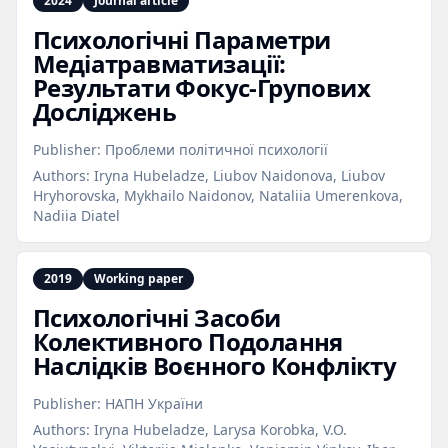
2024
Journal article
Психологічні Параметри
Медіатравматизації:
Результати Фокус‑Групових
Досліджень
Publisher:
Проблеми політичної психології
Authors:
Iryna Hubeladze, Liubov Naidonova, Liubov
Hryhorovska, Mykhailo Naidonov, Nataliia Umerenkova,
Nadiia Diatel
2019
Working paper
Психологічні Засоби
Колективного Подолання
Наслідків Воєнного Конфлікту
Publisher:
НАПН України
Authors:
Iryna Hubeladze, Larysa Korobka, V.O.