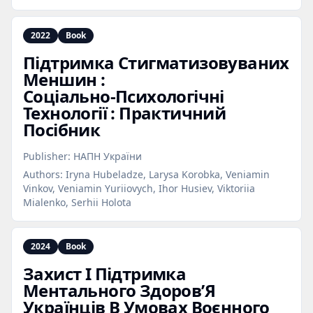
2022
Book
Підтримка Стигматизовуваних
Меншин :
Соціально‑Психологічні
Технології : Практичний
Посібник
Publisher:
НАПН України
Authors:
Iryna Hubeladze, Larysa Korobka, Veniamin
Vinkov, Veniamin Yuriiovych, Ihor Husiev, Viktoriia
Mialenko, Serhii Holota
2024
Book
Захист І Підтримка
Ментального Здоров’Я
Українців В Умовах Воєнного