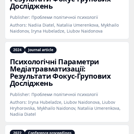
Досліджень
Publisher:
Проблеми політичної психології
Authors:
Nadiia Diatel, Nataliia Umerenkova, Mykhailo
Naidonov, Iryna Hubeladze, Liubov Naidonova
2024
Journal article
Психологічні Параметри
Медіатравматизації:
Результати Фокус‑Групових
Досліджень
Publisher:
Проблеми політичної психології
Authors:
Iryna Hubeladze, Liubov Naidonova, Liubov
Hryhorovska, Mykhailo Naidonov, Nataliia Umerenkova,
Nadiia Diatel
2022
Conference proceedings