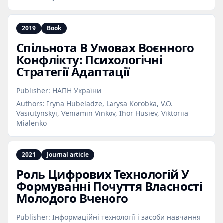
2019
Book
Спільнота В Умовах Воєнного
Конфлікту: Психологічні
Стратегії Адаптації
Publisher:
НАПН України
Authors:
Iryna Hubeladze, Larysa Korobka, V.O.
Vasiutynskyi, Veniamin Vinkov, Ihor Husiev, Viktoriia
Mialenko
2021
Journal article
Роль Цифрових Технологій У
Формуванні Почуття Власності
Молодого Вченого
Publisher:
Інформаційні технології і засоби навчання