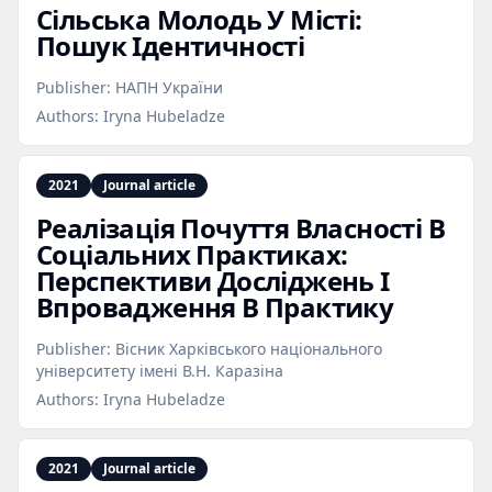
Сільська Молодь У Місті:
Пошук Ідентичності
Publisher:
НАПН України
Authors:
Iryna Hubeladze
2021
Journal article
Реалізація Почуття Власності В
Соціальних Практиках:
Перспективи Досліджень І
Впровадження В Практику
Publisher:
Вісник Харківського національного
університету імені В.Н. Каразіна
Authors:
Iryna Hubeladze
2021
Journal article