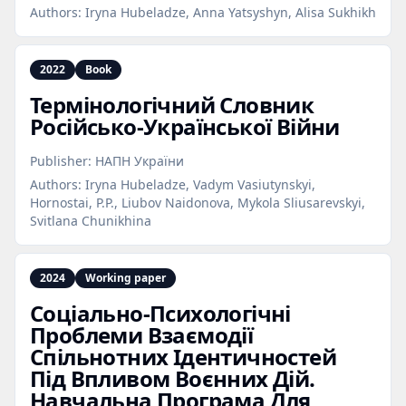
Authors:
Iryna Hubeladze, Anna Yatsyshyn, Alisa Sukhikh
2022
Book
Термінологічний Словник
Російсько‑Української Війни
Publisher:
НАПН України
Authors:
Iryna Hubeladze, Vadym Vasiutynskyi,
Hornostai, P.P., Liubov Naidonova, Mykola Sliusarevskyi,
Svitlana Chunikhina
2024
Working paper
Соціально‑Психологічні
Проблеми Взаємодії
Спільнотних Ідентичностей
Під Впливом Воєнних Дій.
Навчальна Програма Для