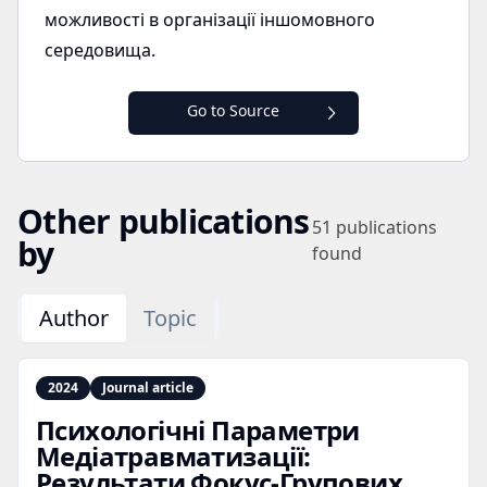
можливості в організації іншомовного
середовища.
Go to Source
Other publications
51
publications
by
found
Author
Topic
2024
Journal article
Психологічні Параметри
Медіатравматизації:
Результати Фокус‑Групових