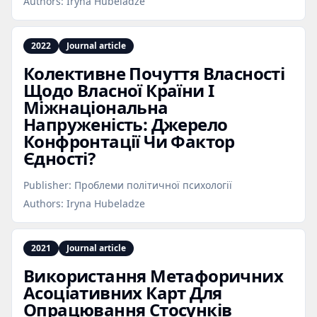
Authors:
Iryna Hubeladze
2022
Journal article
Колективне Почуття Власності
Щодо Власної Країни І
Міжнаціональна
Напруженість: Джерело
Конфронтації Чи Фактор
Єдності?
Publisher:
Проблеми політичної психології
Authors:
Iryna Hubeladze
2021
Journal article
Використання Метафоричних
Асоціативних Карт Для
Опрацювання Стосунків