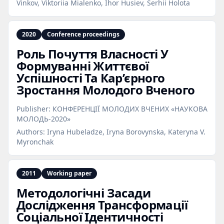
Vinkov, Viktoriia Mialenko, Ihor Husiev, Serhii Holota
2020
Conference proceedings
Роль Почуття Власності У
Формуванні Життєвої
Успішності Та Кар’єрного
Зростання Молодого Вченого
Publisher:
КОНФЕРЕНЦІЇ МОЛОДИХ ВЧЕНИХ «НАУКОВА
МОЛОДЬ-2020»
Authors:
Iryna Hubeladze, Iryna Borovynska, Kateryna V.
Myronchak
2011
Working paper
Методологічні Засади
Дослідження Трансформації
Соціальної Ідентичності