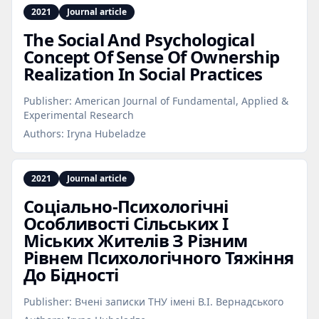
2021
Journal article
The Social And Psychological
Concept Of Sense Of Ownership
Realization In Social Practices
Publisher:
American Journal of Fundamental, Applied &
Experimental Research
Authors:
Iryna Hubeladze
2021
Journal article
Соціально‑Психологічні
Особливості Сільських І
Міських Жителів З Різним
Рівнем Психологічного Тяжіння
До Бідності
Publisher:
Вчені записки ТНУ імені В.І. Вернадського