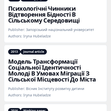
Психологічні Чинники
Відтворення Бідності В
Сільському Середовищі
Publisher:
Запорізький національний університет
Authors:
Iryna Hubeladze
2013
Journal article
Модель Трансформації
Соціальної Ідентичності
Молоді В Умовах Міграції З
Сільської Місцевості До Міста
Publisher:
Вісник Інституту розвитку дитини
Authors:
Iryna Hubeladze
2016
Working paper