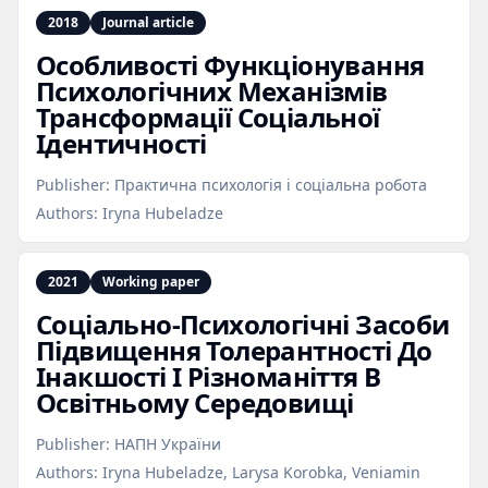
2018
Journal article
Особливості Функціонування
Психологічних Механізмів
Трансформації Соціальної
Ідентичності
Publisher:
Практична психологія і соціальна робота
Authors:
Iryna Hubeladze
2021
Working paper
Соціально‑Психологічні Засоби
Підвищення Толерантності До
Інакшості І Різноманіття В
Освітньому Середовищі
Publisher:
НАПН України
Authors:
Iryna Hubeladze, Larysa Korobka, Veniamin