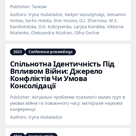
Publisher:
Талком
Authors:
Iryna Hubeladze, Vadym Vasiutynskyi, Veniamin
Vinkov, Serhii Holota, Ihor Husiev, O.I. Zhornova, M.S.
Kanibolotska, D.O. Kobrysenko, Larysa Korobka, Viktoriia
Mialenko, Oleksandra Nizdran, Olha Ovchar
2023
Conference proceedings
Спільнотна Ідентичність Під
Впливом Війни: Джерело
Конфліктів Чи Умова
Консолідації
Publisher:
Актуальні проблеми психології малих груп в
умовах війни та повоєнного часу: матеріали наукової
конференції
Authors:
Iryna Hubeladze