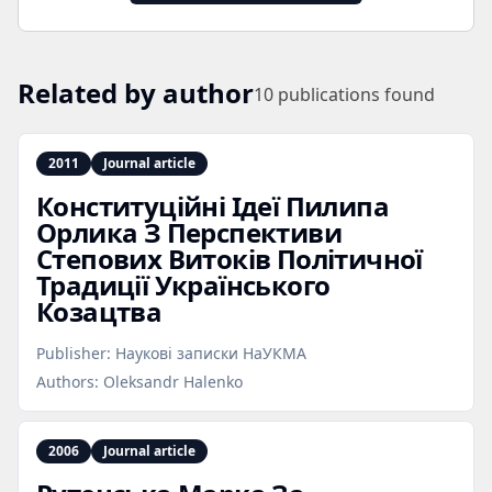
Related by author
10
publications found
2011
Journal article
Конституційні Ідеї Пилипа
Орлика З Перспективи
Степових Витоків Політичної
Традиції Українського
Козацтва
Publisher:
Наукові записки НаУКМА
Authors:
Oleksandr Halenko
2006
Journal article