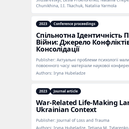
Chunikhina, I.I. Tkachuk, Nataliia Yarmola
2023
Conference proceedings
Спільнотна Ідентичність 
Війни: Джерело Конфлікті
Консолідації
Publisher:
Актуальні проблеми психології мали
повоєнного часу: матеріали наукової конфере
Authors:
Iryna Hubeladze
2023
Journal article
War‑Related Life‑Making La
Ukrainian Context
Publisher:
Journal of Loss and Trauma
Authors:
Iryna Hubeladze, Tetiana M. Tytarenko,