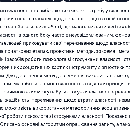
ків власності, що вибдовються через потребу у власност
окий спектр взаємодії щодо власності, що в своїй основ
 (потенційні власники або ті, що мають визнати легітимн
власності, з одного боку часто є неусвідомлюваним, фоно
укає людей приховувати свої переживання щодо власност
 початкових етапах, проективні методи, зокрема і мет
ік і засобів роботи психолога зі стосунками власності, 
ричних асоціативних карт як інструменту діагностики та
ди. Для досягнення мети дослідження використано методи
горитму роботи з темою власності та вцілому принципів 
ричиною яких можуть бути стосунки власності є ревнощ
, жадібність, переживання щодо втрати власності, невм
но можливість використання метафоричних асоціативних
ної роботи психолога зі стосунками власності. Показан
. Описано основні алгоритми опрацювання запиту, а тако