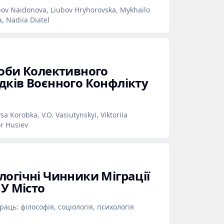
bov Naidonova, Liubov Hryhorovska, Mykhailo
, Nadiia Diatel
соби Колективного
дків Воєнного Конфлікту
a Korobka, V.O. Vasiutynskyi, Viktoriia
or Husiev
логічні Чинники Міграції
 У Місто
аць: філософія, соціологія, психологія