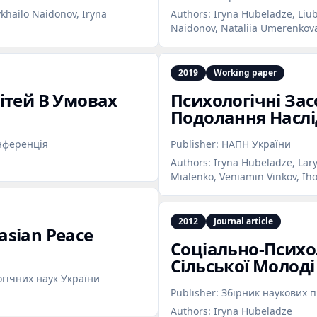
khailo Naidonov, Iryna
Authors:
Iryna Hubeladze, Liu
Naidonov, Nataliia Umerenkova
2019
Working paper
ітей В Умовах
Психологічні За
Подолання Наслі
нференція
Publisher:
НАПН України
Authors:
Iryna Hubeladze, Larys
Mialenko, Veniamin Vinkov, Ih
2012
Journal article
sian Peace
Соціально‑Психо
Сільської Молоді
огічних наук України
Publisher:
Збірник наукових пр
Authors:
Iryna Hubeladze