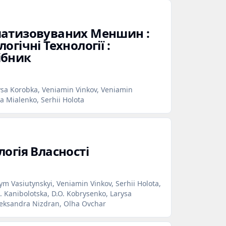
матизовуваних Меншин :
гічні Технології :
ібник
ysa Korobka, Veniamin Vinkov, Veniamin
ia Mialenko, Serhii Holota
огія Власності
m Vasiutynskyi, Veniamin Vinkov, Serhii Holota,
S. Kanibolotska, D.O. Kobrysenko, Larysa
Oleksandra Nizdran, Olha Ovchar