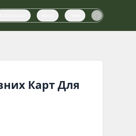
Submissions
About
Team
вних Карт Для