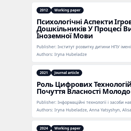
2012
Working paper
Психологічні Аспекти Ігров
Дошкільників У Процесі В
Іноземної Мови
Publisher:
Інститут розвитку дитини НПУ імен
Authors:
Iryna Hubeladze
2021
Journal article
Роль Цифрових Технологі
Почуття Власності Молодо
Publisher:
Інформаційні технології і засоби н
Authors:
Iryna Hubeladze, Anna Yatsyshyn, Alis
2024
Working paper