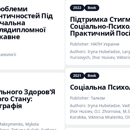
Проблеми
2022
Book
ентичностей Під
Підтримка Стиг
вчальна
Соціально‑Психоло
слядипломної
Практичний Пос
жавне
Publisher:
НАПН України
Authors:
Iryna Hubeladze, Lar
сихології
Yuriiovych, Ihor Husiev, Viktori
2021
Book
Соціальна Психол
льного Здоров’Я
го Стану:
Publisher:
Талком
ографія
Authors:
Iryna Hubeladze, Vady
Ihor Husiev, O.I. Zhornova, M.
Korobka, Viktoriia Mialenko, 
y Maksymenko, Mykola
ieva, Tetiana Kulish, Svitlana