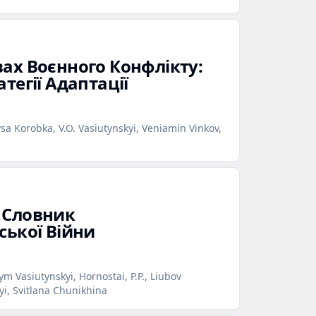
вах Воєнного Конфлікту:
тегії Адаптації
sa Korobka, V.O. Vasiutynskyi, Veniamin Vinkov,
 Словник
ської Війни
m Vasiutynskyi, Hornostai, P.P., Liubov
yi, Svitlana Chunikhina