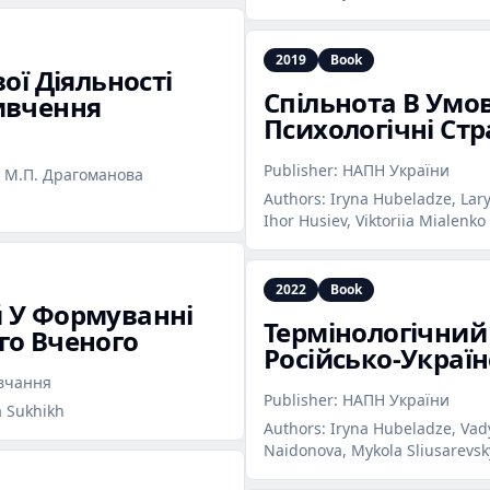
2019
Book
ої Діяльності
Спільнота В Умо
ивчення
Психологічні Стра
Publisher:
НАПН України
і М.П. Драгоманова
Authors:
Iryna Hubeladze, Lary
Ihor Husiev, Viktoriia Mialenko
2022
Book
й У Формуванні
Термінологічний
го Вченого
Російсько‑Україн
авчання
Publisher:
НАПН України
a Sukhikh
Authors:
Iryna Hubeladze, Vady
Naidonova, Mykola Sliusarevsk