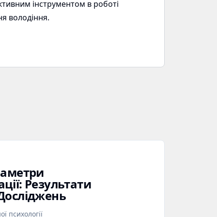
ективним інструментом в роботі
ня володіння.
раметри
ції: Результати
Досліджень
ї психології