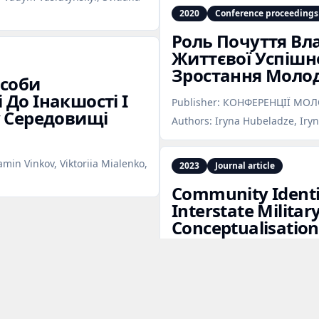
2020
Conference proceedings
Роль Почуття Вл
Життєвої Успішно
Зростання Молод
асоби
До Інакшості І
Publisher:
КОНФЕРЕНЦІЇ МОЛ
у Середовищі
Authors:
Iryna Hubeladze, Iry
min Vinkov, Viktoriia Mialenko,
2023
Journal article
Community Identit
Interstate Militar
Conceptualisation
Publisher:
Scientific Studios o
Authors:
Iryna Hubeladze