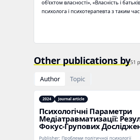
об’єктом власності», «Власність і бать
психолога і психотерапевта з таким ча
Other publications by
51
p
Author
Topic
2024
Journal article
Психологічні Параметри
Медіатравматизації: Резу
Фокус‑Групових Дослідже
Publisher:
Проблеми політичної психології