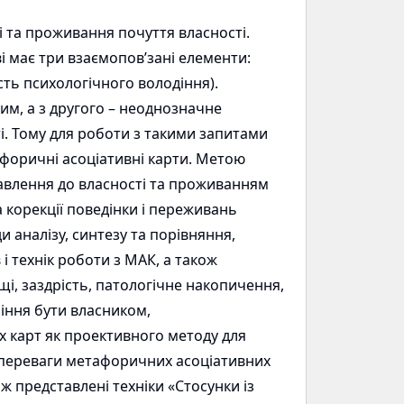
і та проживання почуття власності.
і має три взаємопов’зані елементи:
ість психологічного володіння).
вим, а з другого – неоднозначне
і. Тому для роботи з такими запитами
афоричні асоціативні карти. Метою
ставлення до власності та проживанням
 корекції поведінки і переживань
 аналізу, синтезу та порівняння,
і технік роботи з МАК, а також
і, заздрість, патологічне накопичення,
іння бути власником,
 карт як проективного методу для
о переваги метафоричних асоціативних
ж представлені техніки «Стосунки із