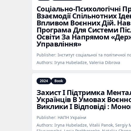
Соціально‑Психологічні 
Взаємодії Спільнотних Ід
Впливом Воєнних Дій. На
Програма Для Системи Пі
Освіти За Напрямом «Дер
Управління»
Publisher:
Інститут соціальної та політичної п
Authors:
Iryna Hubeladze, Valeriia Dibrova
2024
Book
Захист І Підтримка Мента
Українців В Умовах Воєнно
Виклики І Відповіді : Мон
Publisher:
НАПН України
Authors:
Iryna Hubeladze, Vitalii Panok, Sergi
Sliusarevskyi, Lesia Prokhorenko, Nataliia Chepel