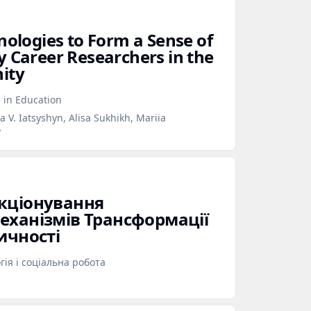
nologies to Form a Sense of
y Career Researchers in the
ity
s in Education
 V. Iatsyshyn, Alisa Sukhikh, Mariia
v
кціонування
еханізмів Трансформації
ичності
ія і соціальна робота