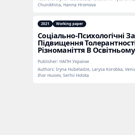
Chunikhina, Hanna Hromova
2021
Working paper
Соціально‑Психологічні З
Підвищення Толерантності 
Різноманіття В Освітньом
Publisher:
НАПН України
Authors:
Iryna Hubeladze, Larysa Korobka, Venia
Ihor Husiev, Serhii Holota