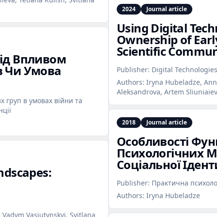
2024
Journal article
Using Digital Tech
Ownership of Earl
Scientific Commun
Під Впливом
в Чи Умова
Publisher:
Digital Technologie
Authors:
Iryna Hubeladze, Anna
Aleksandrova, Artem Sliuniaie
х груп в умовах війни та
нції
2018
Journal article
Особливості Фун
Психологічних М
Соціальної Ідент
ndscapes:
Publisher:
Практична психолог
Authors:
Iryna Hubeladze
 Vadym Vasiutynskyi, Svitlana