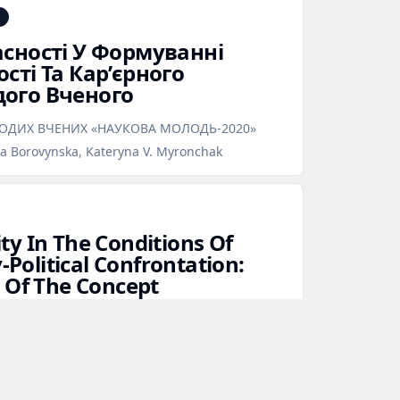
асності У Формуванні
сті Та Кар’єрного
ого Вченого
ОДИХ ВЧЕНИХ «НАУКОВА МОЛОДЬ-2020»
na Borovynska, Kateryna V. Myronchak
y In The Conditions Of
y‑Political Confrontation:
 Of The Concept
n Social and Political Psychology