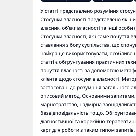
У статті представлено розуміння стосун
Стосунки власності представлено як шир
власник, об’єкт власності та інші особи
Стосунки власності, як і саме почуття 
ставлення з боку суспільства, що спон
найкраще використовувати, особливо на
статті є обгрунтування практичних техн
почуття власності за допомогою метафо
клієнта щодо стосунків власності. Мето
застосовані до розуміння загального ал
описовий метод. Основними запитами, п
марнотратство, надмірна заощадливість
безвідповідальність тощо. Обгрунтова
діагностичної та корекійно-терапевтич
карт для роботи з таким типом запитів