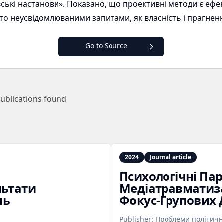
ківські настанови». Показано, що проективні методи є еф
сто неусвідомлюваними запитами, як власність і прагнен
Go to Source
ublications found
2024
Journal article
Психологічні Па
льтати
Медіатравматиза
нь
Фокус‑Групових 
Publisher:
Проблеми політично