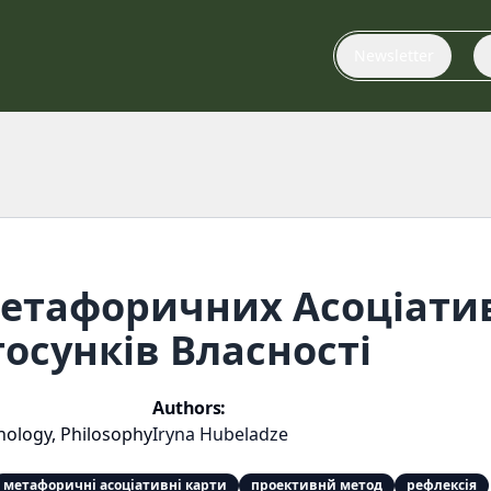
Newsletter
етафоричних Асоціати
осунків Власності
Authors:
hology, Philosophy
Iryna Hubeladze
метафоричні асоціативні карти
проективнй метод
рефлексія