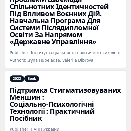
Спільнотних Ідентичностей
Під Впливом Воєнних Дій.
Навчальна Програма Для
Системи Післядипломної
Освіти За Напрямом
«Державне Управління»
Publisher:
Інститут соціальної та політичної психології
Authors:
Iryna Hubeladze, Valeriia Dibrova
2022
Book
Підтримка Стигматизовуваних
Меншин :
Соціально‑Психологічні
Технології : Практичний
Посібник
Publisher:
НАПН України