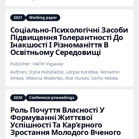
2021
Working paper
Соціально‑Психологічні Засоби
Підвищення Толерантності До
Інакшості І Різноманіття В
Освітньому Середовищі
Publisher:
НАПН України
Authors:
Iryna Hubeladze, Larysa Korobka, Veniamin
Vinkov, Viktoriia Mialenko, Ihor Husiev, Serhii Holota
2020
Conference proceedings
Роль Почуття Власності У
Формуванні Життєвої
Успішності Та Кар’єрного
Зростання Молодого Вченого