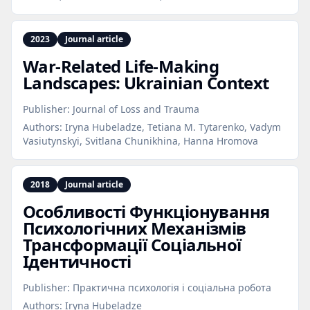
2023
Journal article
War‑Related Life‑Making
Landscapes: Ukrainian Context
Publisher:
Journal of Loss and Trauma
Authors:
Iryna Hubeladze, Tetiana M. Tytarenko, Vadym
Vasiutynskyi, Svitlana Chunikhina, Hanna Hromova
2018
Journal article
Особливості Функціонування
Психологічних Механізмів
Трансформації Соціальної
Ідентичності
Publisher:
Практична психологія і соціальна робота
Authors:
Iryna Hubeladze