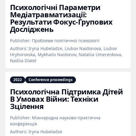
Психологічні Параметри
Медіатравматизації:
Результати Фокус‑Групових
Досліджень
Publisher:
Проблеми політичної психології
Authors:
Iryna Hubeladze, Liubov Naidonova, Liubov
Hryhorovska, Mykhailo Naidonov, Nataliia Umerenkova,
Nadiia Diatel
2022
Conference proceedings
Психологічна Підтримка Дітей
В Умовах Війни: Техніки
Зцілення
Publisher:
Міжнародна науково-практична
конференція
Authors:
Iryna Hubeladze