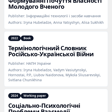
Формуванні Почуття Власності
Молодого Вченого
Publisher:
Інформаційні технології і засоби навчання
Authors:
Iryna Hubeladze, Anna Yatsyshyn, Alisa Sukhikh
2022
Book
Термінологічний Словник
Російсько‑Української Війни
Publisher:
НАПН України
Authors:
Iryna Hubeladze, Vadym Vasiutynskyi,
Hornostai, P.P., Liubov Naidonova, Mykola Sliusarevskyi,
Svitlana Chunikhina
2024
Working paper
Соціально‑Психологічні
Проблеми Взаємодії