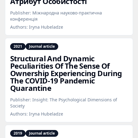
Атрибут Особистості
Publisher:
Міжнародна науково-практична
конференція
Authors:
Iryna Hubeladze
2021
Journal article
Structural And Dynamic
Peculiarities Of The Sense Of
Ownership Experiencing During
The COVID‑19 Pandemic
Quarantine
Publisher:
Insight: The Psychological Dimensions of
Society
Authors:
Iryna Hubeladze
2019
Journal article