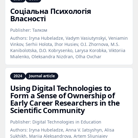
Соціальна Психологія
Власності
Publisher:
Талком
Authors:
Iryna Hubeladze, Vadym Vasiutynskyi, Veniamin
Vinkov, Serhii Holota, Ihor Husiev, O.I. Zhornova, M.S.
Kanibolotska, D.O. Kobrysenko, Larysa Korobka, Viktoriia
Mialenko, Oleksandra Nizdran, Olha Ovchar
2024
Journal article
Using Digital Technologies to
Form a Sense of Ownership of
Early Career Researchers in the
Scientific Community
Publisher:
Digital Technologies in Education
Authors:
Iryna Hubeladze, Anna V. Iatsyshyn, Alisa
Sukhikh, Mariia Aleksandrova, Artem Sliuniaiev