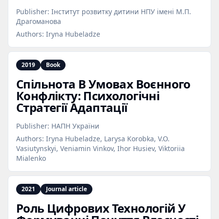
Publisher:
Інститут розвитку дитини НПУ імені М.П.
Драгоманова
Authors:
Iryna Hubeladze
2019
Book
Спільнота В Умовах Воєнного
Конфлікту: Психологічні
Стратегії Адаптації
Publisher:
НАПН України
Authors:
Iryna Hubeladze, Larysa Korobka, V.O.
Vasiutynskyi, Veniamin Vinkov, Ihor Husiev, Viktoriia
Mialenko
2021
Journal article
Роль Цифрових Технологій У