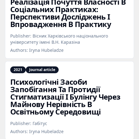
Реалізація Почуття Власності В
Соціальних Практиках:
Перспективи Досліджень І
Впровадження В Практику
Publisher:
Вісник Харківського національного
університету імені В.Н. Каразіна
Authors:
Iryna Hubeladze
2021
Journal article
Психологічні Засоби
Запобігання Та Протидії
Стигматизації І Булінгу Через
Майнову Нерівність В
Освітньому Середовищі
Publisher:
Габітус
Authors:
Iryna Hubeladze