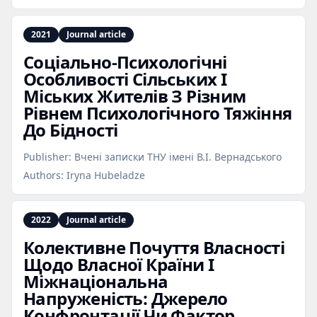
2021
Journal article
Соціально‑Психологічні
Особливості Сільських І
Міських Жителів З Різним
Рівнем Психологічного Тяжіння
До Бідності
Publisher:
Вчені записки ТНУ імені В.І. Вернадського
Authors:
Iryna Hubeladze
2022
Journal article
Колективне Почуття Власності
Щодо Власної Країни І
Міжнаціональна
Напруженість: Джерело
Конфронтації Чи Фактор