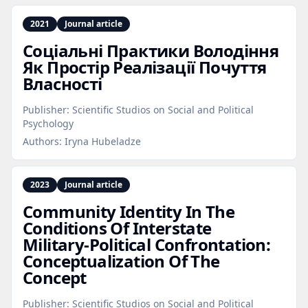
2021
Journal article
Соціальні Практики Володіння
Як Простір Реалізації Почуття
Власності
Publisher:
Scientific Studios on Social and Political
Psychology
Authors:
Iryna Hubeladze
2023
Journal article
Community Identity In The
Conditions Of Interstate
Military‑Political Confrontation:
Conceptualization Of The
Concept
Publisher:
Scientific Studios on Social and Political