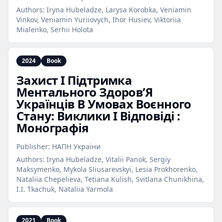
Authors:
Iryna Hubeladze, Larysa Korobka, Veniamin
Vinkov, Veniamin Yuriiovych, Ihor Husiev, Viktoriia
Mialenko, Serhii Holota
2024
Book
Захист І Підтримка
Ментального Здоров’Я
Українців В Умовах Воєнного
Стану: Виклики І Відповіді :
Монографія
Publisher:
НАПН України
Authors:
Iryna Hubeladze, Vitalii Panok, Sergiy
Maksymenko, Mykola Sliusarevskyi, Lesia Prokhorenko,
Nataliia Chepelieva, Tetiana Kulish, Svitlana Chunikhina,
I.I. Tkachuk, Nataliia Yarmola
2021
Book