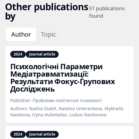
Other publications
51
publications
by
found
Author
Topic
2024
Journal article
Психологічні Параметри
Медіатравматизації:
Результати Фокус‑Групових
Досліджень
Publisher:
Проблеми політичної психології
Authors:
Nadiia Diatel, Nataliia Umerenkova, Mykhailo
Naidonov, Iryna Hubeladze, Liubov Naidonova
2024
Journal article