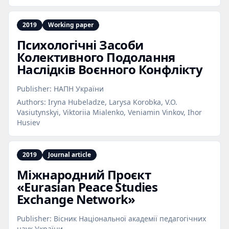
2019
Working paper
Психологічні Засоби
Колективного Подолання
Наслідків Воєнного Конфлікту
Publisher:
НАПН України
Authors:
Iryna Hubeladze, Larysa Korobka, V.O.
Vasiutynskyi, Viktoriia Mialenko, Veniamin Vinkov, Ihor
Husiev
2019
Journal article
Міжнародний Проєкт
«Eurasian Peace Studies
Exchange Network»
Publisher:
Вісник Національної академії педагогічних
наук України