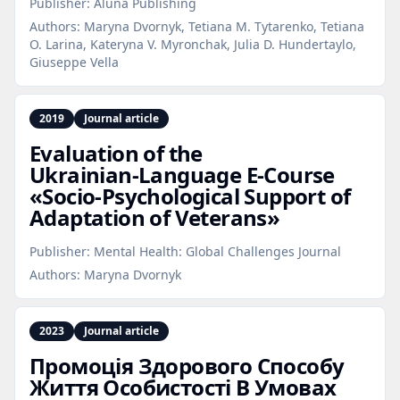
Publisher:
Aluna Publishing
Authors:
Maryna Dvornyk, Tetiana M. Tytarenko, Tetiana
O. Larina, Kateryna V. Myronchak, Julia D. Hundertaylo,
Giuseppe Vella
2019
Journal article
Evaluation of the
Ukrainian‑Language E‑Course
«Socio‑Psychological Support of
Adaptation of Veterans»
Publisher:
Mental Health: Global Challenges Journal
Authors:
Maryna Dvornyk
2023
Journal article
Промоція Здорового Способу
Життя Особистості В Умовах