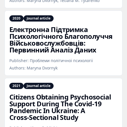
Authors:
Maryna Dvornyk, Tetiana M. Tytarenko
2020
Journal article
Електронна Підтримка
Психологічного Благополуччя
Військовослужбовців:
Первинний Аналіз Даних
Publisher:
Проблеми політичної психології
Authors:
Maryna Dvornyk
2021
Journal article
Citizens Obtaining Psychosocial
Support During The Covid‑19
Pandemic In Ukraine: A
Cross‑Sectional Study