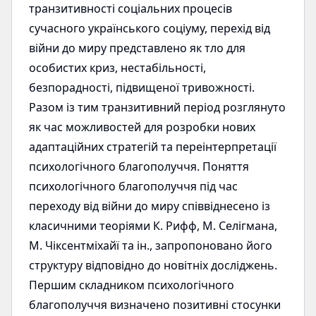
транзитивності соціальних процесів
сучасного українського соціуму, перехід від
війни до миру представлено як тло для
особистих криз, нестабільності,
безпорадності, підвищеної тривожності.
Разом із тим транзитивний період розглянуто
як час можливостей для розробки нових
адаптаційних стратегій та переінтерпретації
психологічного благополуччя. Поняття
психологічного благополуччя під час
переходу від війни до миру співвіднесено із
класичними теоріями К. Рифф, М. Селігмана,
М. Чіксентміхайї та ін., запропоновано його
структуру відповідно до новітніх досліджень.
Першим складником психологічного
благополуччя визначено позитивні стосунки