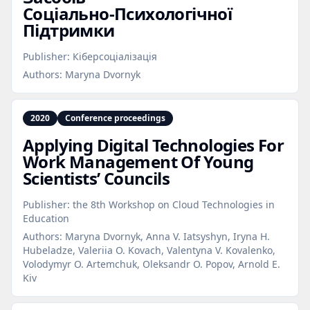
Соціально‑Психологічної
Підтримки
Publisher:
Кіберсоціалізація
Authors:
Maryna Dvornyk
2020
Conference proceedings
Applying Digital Technologies For
Work Management Of Young
Scientists’ Councils
Publisher:
the 8th Workshop on Cloud Technologies in
Education
Authors:
Maryna Dvornyk, Anna V. Iatsyshyn, Iryna H.
Hubeladze, Valeriia O. Kovach, Valentyna V. Kovalenko,
Volodymyr O. Artemchuk, Oleksandr O. Popov, Arnold E.
Kiv