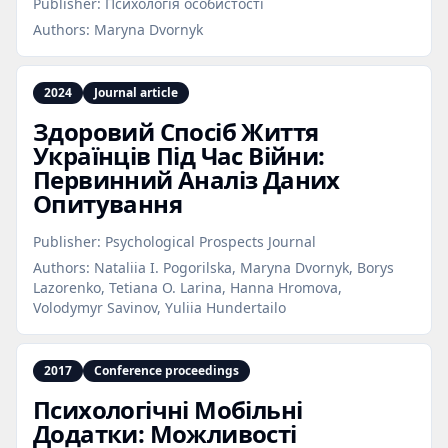
Publisher:
Психологія особистості
Authors:
Maryna Dvornyk
2024
Journal article
Здоровий Спосіб Життя
Українців Під Час Війни:
Первинний Аналіз Даних
Опитування
Publisher:
Psychological Prospects Journal
Authors:
Nataliia I. Pogorilska, Maryna Dvornyk, Borys
Lazorenko, Tetiana O. Larina, Hanna Hromova,
Volodymyr Savinov, Yuliia Hundertailo
2017
Conference proceedings
Психологічні Мобільні
Додатки: Можливості