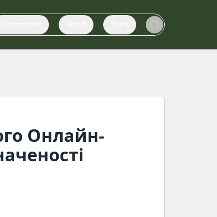
Submissions
About
Team
ого Онлайн-
наченості