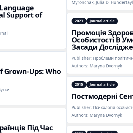
Myronchak, Julia D. Hundertayl
n‑Language
al Support of
2023
Journal article
Промоція Здоров
rnal
Особистості В Ум
Засади Дослідж
Publisher:
Проблеми політично
Authors:
Maryna Dvornyk
f Grown‑Ups: Who
2015
Journal article
бутки
Постмодерні Сент
Publisher:
Психологія особист
Authors:
Maryna Dvornyk
аїнців Під Час