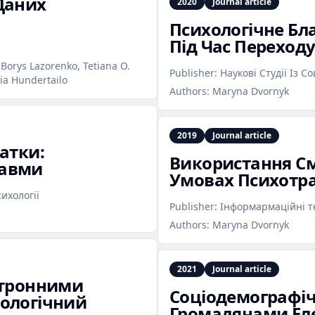
Даних
2020
Journal article
Психологічне Бл
Під Час Переходу
 Borys Lazorenko, Tetiana O.
Publisher:
Наукові Студії Із С
ia Hundertailo
Authors:
Maryna Dvornyk
2019
Journal article
атки:
Використання См
равми
Умовах Психотра
сихології
Publisher:
Інформармаційні те
Authors:
Maryna Dvornyk
2021
Journal article
ктронними
Соціодемографі
хологічний
Громадянами Ел