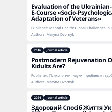
Evaluation of the Ukrainia
E‑Course «Socio‑Psychologic
Adaptation of Veterans»
Publisher:
Mental Health: Global Challenges Jou
Authors:
Maryna Dvornyk
2016
Journal article
Postmodern Rejuvenation O
Kidults Are?
Publisher:
Психологічні науки: проблеми і здо
Authors:
Maryna Dvornyk
2024
Journal article
Здоровий Спосіб Життя Укр