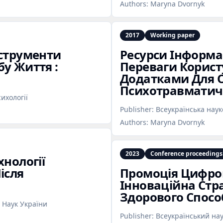
Authors:
Maryna Dvornyk
2017
Working paper
нструменти
Ресурси Інформа
бу Життя :
Переваги Корис
Додатками Для 
Психотравматич
сихології
Publisher:
Всеукраїнська нау
Authors:
Maryna Dvornyk
2023
Conference proceedings
хнології
ісля
Промоція Цифров
Інноваційна Стр
Здорового Спосо
 Наук України
Publisher:
Всеукраїнський на