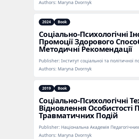
Authors:
Maryna Dvornyk
2024
Book
Соціально‑Психологічні І
Промоції Здорового Спосо
Методичні Рекомендації
Publisher:
Інститут соціальної та політичної п
Authors:
Maryna Dvornyk
2019
Book
Соціально‑Психологічні Те
Відновлення Особистості П
Травматичних Подій
Publisher:
Національна Академія Педагогічних
Authors:
Maryna Dvornyk