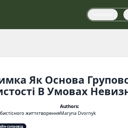
Newsletter
имка Як Основа Групов
стості В Умовах Невиз
Authors:
бистісного життєтворення
Maryna Dvornyk
айн-супровід