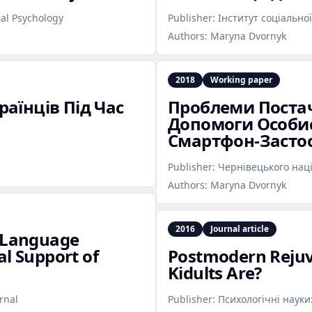
ical Psychology
Publisher:
Інститут соціальної
Authors:
Maryna Dvornyk
2018
Working paper
аїнців Під Час
Проблеми Постач
Допомоги Особис
Смартфон‑Засто
Publisher:
Чернівецького нац
Authors:
Maryna Dvornyk
2016
Journal article
n‑Language
al Support of
Postmodern Rejuv
Kidults Are?
rnal
Publisher:
Психологічні науки