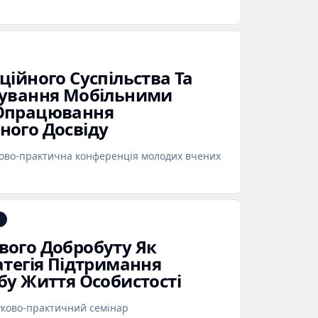
ційного Суспільства Та
тування Мобільними
Опрацювання
ного Досвіду
ково-практична конференція молодих вчених
ого Добробуту Як
атегія Підтримання
бу Життя Особистості
уково-практичний семінар