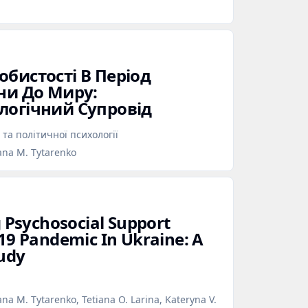
бистості В Період
ни До Миру:
логічний Супровід
 та політичної психології
ana M. Tytarenko
g Psychosocial Support
19 Pandemic In Ukraine: A
tudy
na M. Tytarenko, Tetiana O. Larina, Kateryna V.