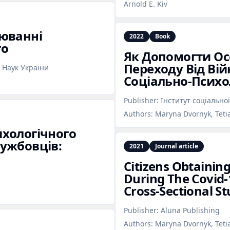
Arnold E. Kiv
уюванні
2022
Book
го
Як Допомогти Осо
Переходу Від Вій
 Наук України
Соціально‑Психо
Publisher:
Інститут соціальної
Authors:
Maryna Dvornyk, Teti
хологічного
ужбовців:
2021
Journal article
Citizens Obtainin
During The Covid‑
Cross‑Sectional S
Publisher:
Aluna Publishing
Authors:
Maryna Dvornyk, Tetia