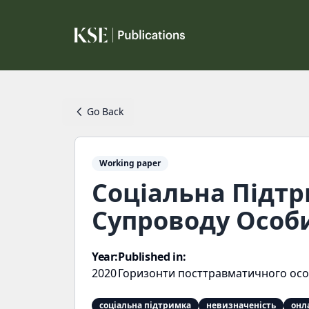
Go Back
Working paper
Соціальна Підтр
Супроводу Особи
Year:
Published in:
2020
Горизонти посттравматичного осо
соціальна підтримка
невизначеність
онл