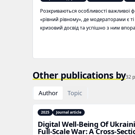
Розкриваються особливості важливої ф
«рівний рівному», де модераторами є ті
кризовий досвід та успішно з ним впор
Other publications by
32
p
Author
Topic
2025
Journal article
Digital Well‑Being Of Ukrain
Full‑Scale War: A Cross‑Sect