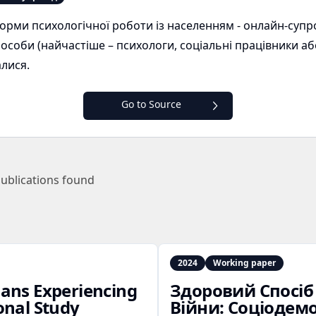
орми психологічної роботи із населенням - онлайн-супр
 особи (найчастіше – психологи, соціальні працівники або
алися.
Go to Source
ublications found
2024
Working paper
ians Experiencing
Здоровий Спосіб 
ional Study
Війни: Соціодемо