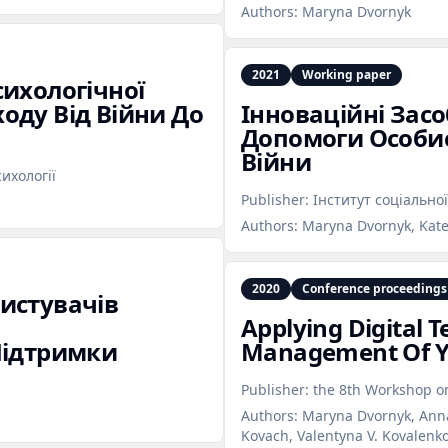
Authors:
Maryna Dvornyk
2021
Working paper
сихологічної
оду Від Війни До
Інноваційні Засо
Допомоги Особис
Війни
сихології
Publisher:
Інститут соціальної
Authors:
Maryna Dvornyk, Kate
2020
Conference proceedings
истувачів
Applying Digital 
Підтримки
Management Of You
Publisher:
the 8th Workshop o
Authors:
Maryna Dvornyk, Anna 
Kovach, Valentyna V. Kovalenk