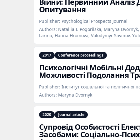
Війни: Первинний Аналіз 
Опитування
Publisher:
Psychological Prospects Journal
Authors:
Nataliia I. Pogorilska, Maryna Dvornyk,
Larina, Hanna Hromova, Volodymyr Savinov, Yuli
2017
Conference proceedings
Психологічні Мобільні Дод
Можливості Подолання Т
Publisher:
Інститут соціальної та політичної п
Authors:
Maryna Dvornyk
2020
Journal article
Супровід Особистості Еле
Засобами: Соціально‑Пси