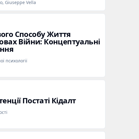
o, Giuseppe Vella
ого Способу Життя
овах Війни: Концептуальні
ення
ї психології
енції Постаті Кідалт
ості