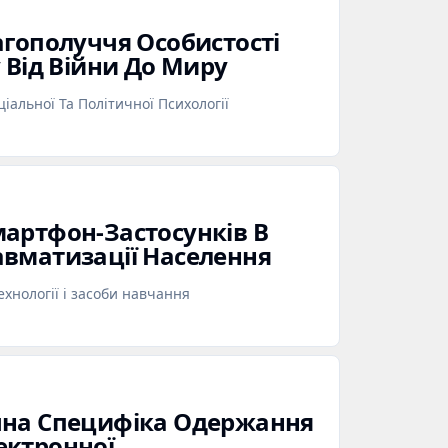
агополуччя Особистості
 Від Війни До Миру
оціальної Та Політичної Психології
артфон‑Застосунків В
вматизації Населення
хнології і засоби навчання
чна Специфіка Одержання
ектронної