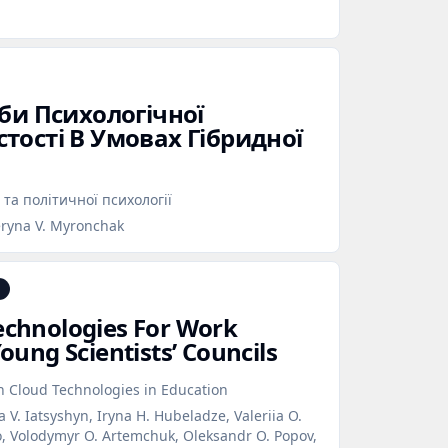
би Психологічної
тості В Умовах Гібридної
 та політичної психології
ryna V. Myronchak
Technologies For Work
ng Scientists’ Councils
n Cloud Technologies in Education
V. Iatsyshyn, Iryna H. Hubeladze, Valeriia O.
o, Volodymyr O. Artemchuk, Oleksandr O. Popov,