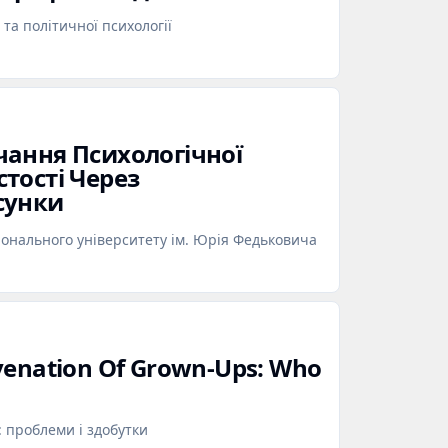
 та політичної психології
ання Психологічної
тості Через
сунки
іонального університету ім. Юрія Федьковича
enation Of Grown‑Ups: Who
: проблеми і здобутки