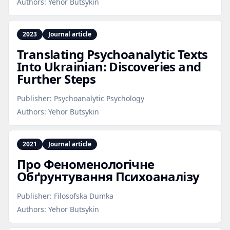
Authors:
Yehor Butsykin
2023
Journal article
Translating Psychoanalytic Texts
Into Ukrainian: Discoveries and
Further Steps
Publisher:
Psychoanalytic Psychology
Authors:
Yehor Butsykin
2021
Journal article
Про Феноменологічне
Обґрунтування Психоаналізу
Publisher:
Filosofska Dumka
Authors:
Yehor Butsykin