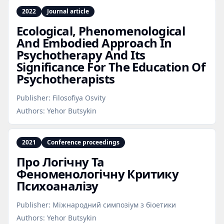
2022
Journal article
Ecological, Phenomenological
And Embodied Approach In
Psychotherapy And Its
Significance For The Education Of
Psychotherapists
Publisher:
Filosofiya Osvity
Authors:
Yehor Butsykin
2021
Conference proceedings
Про Логічну Та
Феноменологічну Критику
Психоаналізу
Publisher:
Міжнародний симпозіум з біоетики
Authors:
Yehor Butsykin