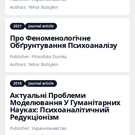
Authors:
Yehor Butsykin
2021
Journal article
Про Феноменологічне
Обґрунтування Психоаналізу
Publisher:
Filosofska Dumka
Authors:
Yehor Butsykin
2018
Journal article
Актуальні Проблеми
Моделювання У Гуманітарних
Науках: Психоаналітичний
Редукціонізм
Publisher:
Українознавство