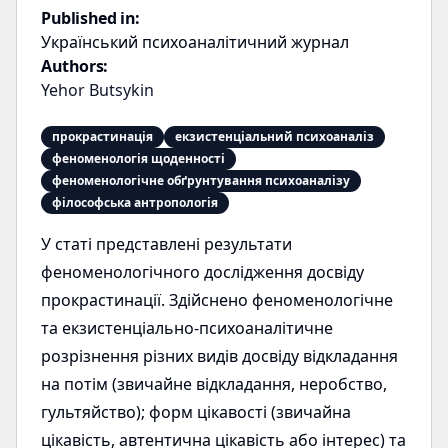
Published in:
Український психоаналітичний журнал
Authors:
Yehor Butsykin
прокрастинація
екзистенціальний психоаналіз
феноменологія щоденності
феноменологічне обґрунтування психоаналізу
філософська антропологія
У статі представлені результати
феноменологічного дослідження досвіду
прокрастинації. Здійснено феноменологічне
та екзистенціально-психоаналітичне
розрізнення різних видів досвіду відкладання
на потім (звичайне відкладання, неробство,
гультяйство); форм цікавості (звичайна
цікавість, автентична цікавість або інтерес) та