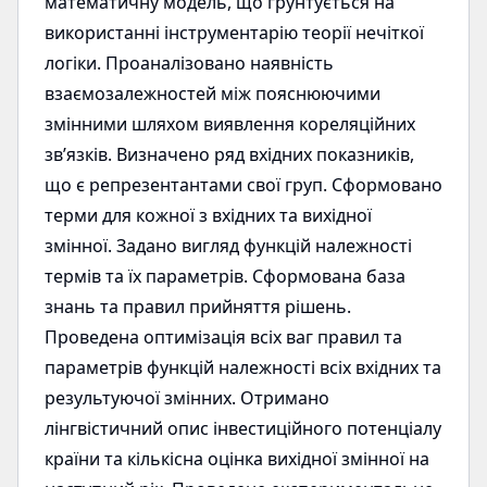
математичну модель, що ґрунтується на
використанні інструментарію теорії нечіткої
логіки. Проаналізовано наявність
взаємозалежностей між пояснюючими
змінними шляхом виявлення кореляційних
зв’язків. Визначено ряд вхідних показників,
що є репрезентантами свої груп. Сформовано
терми для кожної з вхідних та вихідної
змінної. Задано вигляд функцій належності
термів та їх параметрів. Сформована база
знань та правил прийняття рішень.
Проведена оптимізація всіх ваг правил та
параметрів функцій належності всіх вхідних та
результуючої змінних. Отримано
лінгвістичний опис інвестиційного потенціалу
країни та кількісна оцінка вихідної змінної на