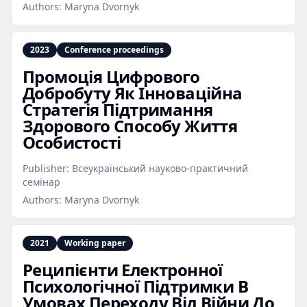
Authors:
Maryna Dvornyk
2023
Conference proceedings
Промоція Цифрового
Добробуту Як Інноваційна
Стратегія Підтримання
Здорового Способу Життя
Особистості
Publisher:
Всеукраїнський науково-практичний
семінар
Authors:
Maryna Dvornyk
2021
Working paper
Реципієнти Електронної
Психологічної Підтримки В
Умовах Переходу Від Війни До