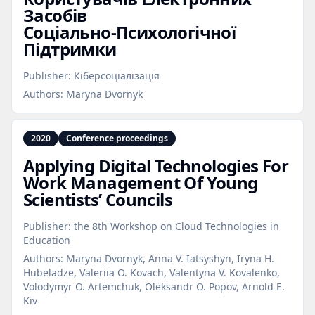
Засобів
Соціально‑Психологічної
Підтримки
Publisher:
Кіберсоціалізація
Authors:
Maryna Dvornyk
2020
Conference proceedings
Applying Digital Technologies For
Work Management Of Young
Scientists’ Councils
Publisher:
the 8th Workshop on Cloud Technologies in
Education
Authors:
Maryna Dvornyk, Anna V. Iatsyshyn, Iryna H.
Hubeladze, Valeriia O. Kovach, Valentyna V. Kovalenko,
Volodymyr O. Artemchuk, Oleksandr O. Popov, Arnold E.
Kiv