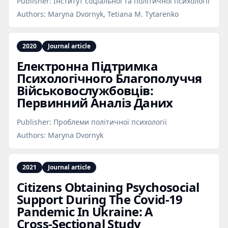
Publisher:
Інститут соціальної та політичної психології
Authors:
Maryna Dvornyk, Tetiana M. Tytarenko
2020
Journal article
Електронна Підтримка
Психологічного Благополуччя
Військовослужбовців:
Первинний Аналіз Даних
Publisher:
Проблеми політичної психології
Authors:
Maryna Dvornyk
2021
Journal article
Citizens Obtaining Psychosocial
Support During The Covid‑19
Pandemic In Ukraine: A
Cross‑Sectional Study