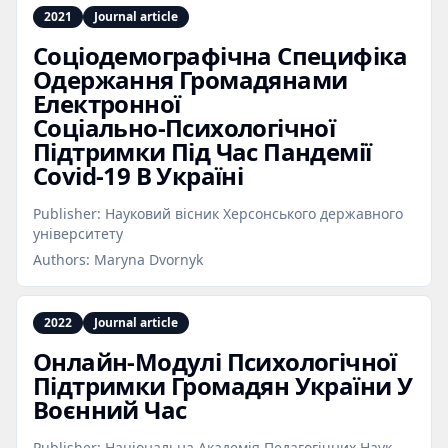
2021
Journal article
Соціодемографічна Специфіка
Одержання Громадянами
Електронної
Соціально‑Психологічної
Підтримки Під Час Пандемії
Covid‑19 В Україні
Publisher:
Науковий вісник Херсонського державного
університету
Authors:
Maryna Dvornyk
2022
Journal article
Онлайн‑Модулі Психологічної
Підтримки Громадян України У
Воєнний Час
Publisher:
Національна Академія Педагогічних Наук