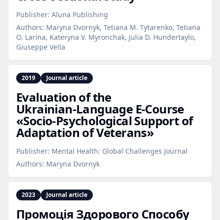
Publisher:
Aluna Publishing
Authors:
Maryna Dvornyk, Tetiana M. Tytarenko, Tetiana
O. Larina, Kateryna V. Myronchak, Julia D. Hundertaylo,
Giuseppe Vella
2019
Journal article
Evaluation of the
Ukrainian‑Language E‑Course
«Socio‑Psychological Support of
Adaptation of Veterans»
Publisher:
Mental Health: Global Challenges Journal
Authors:
Maryna Dvornyk
2023
Journal article
Промоція Здорового Способу