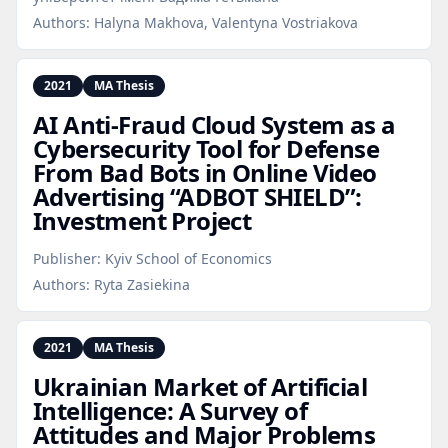
Authors:
Halyna Makhova, Valentyna Vostriakova
2021
MA Thesis
AI Anti‑Fraud Cloud System as a
Cybersecurity Tool for Defense
From Bad Bots in Online Video
Advertising “ADBOT SHIELD”:
Investment Project
Publisher:
Kyiv School of Economics
Authors:
Ryta Zasiekina
2021
MA Thesis
Ukrainian Market of Artificial
Intelligence: A Survey of
Attitudes and Major Problems