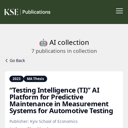
🤖 AI collection
7
publications
in collection
Go Back
2023
MA Thesis
“Testing Intelligence (TI)” AI
Platform for Predictive
Maintenance in Measurement
Systems for Automotive Testing
Publisher:
Kyiv School of Economics