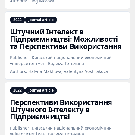
Authors:
Oleg Moroka
2022
Journal article
Штучний Інтелект в
Підприємництві: Можливості
та Перспективи Використання
Publisher:
Київський національний економічний
університет імені Вадима Гетьмана
Authors:
Halyna Makhova, Valentyna Vostriakova
2022
Journal article
Перспективи Використання
Штучного Інтелекту в
Підприємництві
Publisher:
Київський національний економічний
університет імені Вадима Гетьмана