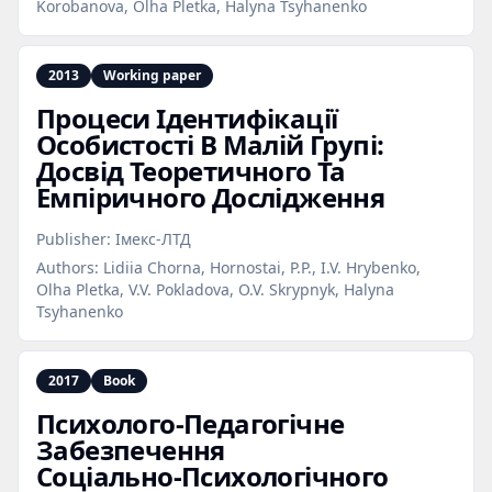
Korobanova, Olha Pletka, Halyna Tsyhanenko
2013
Working paper
Процеси Ідентифікації
Особистості В Малій Групі:
Досвід Теоретичного Та
Емпіричного Дослідження
Publisher:
Імекс-ЛТД
Authors:
Lidiia Chorna, Hornostai, P.P., I.V. Hrybenko,
Olha Pletka, V.V. Pokladova, O.V. Skrypnyk, Halyna
Tsyhanenko
2017
Book
Психолого‑Педагогічне
Забезпечення
Соціально‑Психологічного