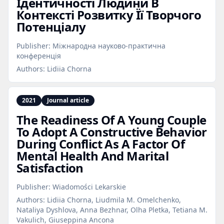
Ідентичності Людини В
Контексті Розвитку Її Творчого
Потенціалу
Publisher:
Міжнародна науково-практична
конференція
Authors:
Lidiia Chorna
2021
Journal article
The Readiness Of A Young Couple
To Adopt A Constructive Behavior
During Conflict As A Factor Of
Mental Health And Marital
Satisfaction
Publisher:
Wiadomości Lekarskie
Authors:
Lidiia Chorna, Liudmila M. Omelchenko,
Nataliya Dyshlova, Anna Bezhnar, Olha Pletka, Tetiana M.
Vakulich, Giuseppina Ancona