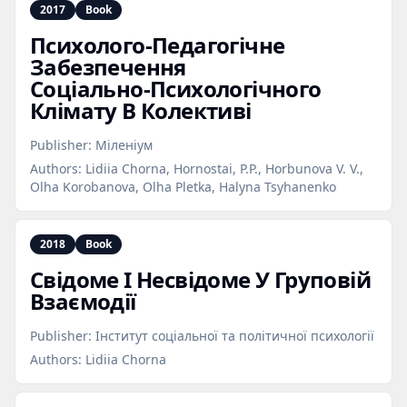
2017
Book
Психолого‑Педагогічне
Забезпечення
Соціально‑Психологічного
Клімату В Колективі
Publisher:
Міленіум
Authors:
Lidiia Chorna, Hornostai, P.P., Horbunova V. V.,
Olha Korobanova, Olha Pletka, Halyna Tsyhanenko
2018
Book
Свідоме І Несвідоме У Груповій
Взаємодії
Publisher:
Інститут соціальної та політичної психології
Authors:
Lidiia Chorna