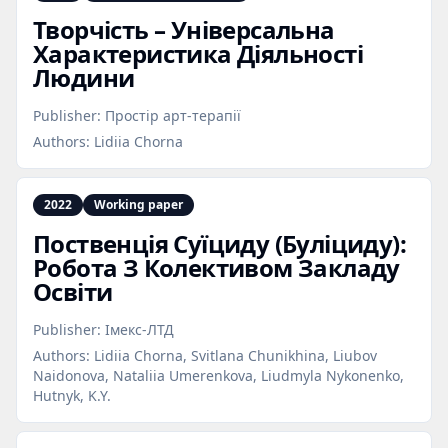
Творчість – Універсальна
Характеристика Діяльності
Людини
Publisher:
Простір арт-терапії
Authors:
Lidiia Chorna
2022
Working paper
Поственція Суїциду (Буліциду):
Робота З Колективом Закладу
Освіти
Publisher:
Імекс-ЛТД
Authors:
Lidiia Chorna, Svitlana Chunikhina, Liubov
Naidonova, Nataliia Umerenkova, Liudmyla Nykonenko,
Hutnyk, K.Y.