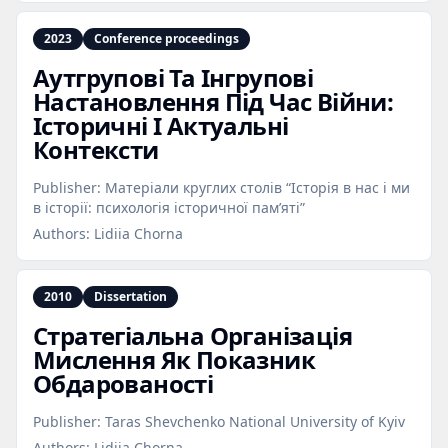
2023
Conference proceedings
Аутгрупові Та Інгрупові
Настановлення Під Час Війни:
Історичні І Актуальні
Контексти
Publisher:
Матеріали круглих столів “Історія в нас і ми
в історії: психологія історичної пам’яті”
Authors:
Lidiia Chorna
2010
Dissertation
Стратегіальна Організація
Мислення Як Показник
Обдарованості
Publisher:
Taras Shevchenko National University of Kyiv
Authors:
Lidiia Chorna