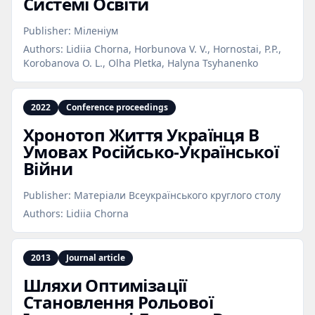
Системі Освіти
Publisher:
Міленіум
Authors:
Lidiia Chorna, Horbunova V. V., Hornostai, P.P.,
Korobanova O. L., Olha Pletka, Halyna Tsyhanenko
2022
Conference proceedings
Хронотоп Життя Українця В
Умовах Російсько‑Української
Війни
Publisher:
Матеріали Всеукраїнського круглого столу
Authors:
Lidiia Chorna
2013
Journal article
Шляхи Оптимізації
Становлення Рольової