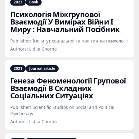
2023
Book
Психологія Міжгрупової
Взаємодії У Вимірах Війни І
Миру : Навчальний Посібник
Publisher:
Інститут соціальної та політичної психології
Authors:
Lidiia Chorna
2021
Journal article
Генеза Феноменології Групової
Взаємодії В Складних
Соціальних Ситуаціях
Publisher:
Scientific Studios on Social and Political
Psychology
Authors:
Lidiia Chorna