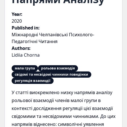
Year:
2020
Published in:
Міжнародні Челпанівські Психолого-
Педагогічні Читання
Authors:
Lidiia Chorna
мала група
рольова взаємодія
свідомі та несвідомі чинники поведінки
регуляція взаємодії
У статті виокремлено низку напрямів аналізу
рольової взаємодії членів малої групи в
контексті дослідження регуляції цієї взаємодії
свідомими та несвідомими чинниками. До цих
напрямів віднесено: символічні уявлення