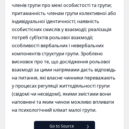
членів групи про межі особистості та групи;
притаманність членам групи колективної або
індивідуальної ідентичності; наявність
особистісних смислів у взаємодії; реалізація
потреб суб’єктів рольової взаємодії;
особливості вербальних і невербальних
компонентів структури групи. Зроблено
висновок про те, що дослідження рольової
взаємодії за цими напрямами дасть відповідь
на питання, які власне чинники переважають
у процесах регуляції життєдіяльності групи
(свідомі чи несвідомі), якими змістами вони
наповнені та яким чином можливо впливати
на психологічний клімат малої групи.
Go to Source