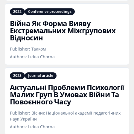
2022
Conference proceedings
Війна Як Форма Вияву
Екстремальних Міжгрупових
Відносин
Publisher:
Талком
Authors:
Lidiia Chorna
2023
Journal article
Актуальні Проблеми Психології
Малих Груп В Умовах Війни Та
Повоєнного Часу
Publisher:
Вісник Національної академії педагогічних
наук України
Authors:
Lidiia Chorna