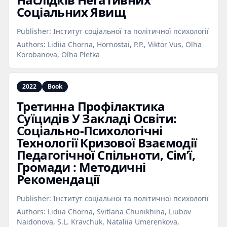
Соціальних Явищ
Publisher:
Інститут соціальної та політичної психології
Authors:
Lidiia Chorna, Hornostai, P.P., Viktor Vus, Olha
Korobanova, Olha Pletka
2022
Book
Третинна Профілактика
Суїцидів У Закладі Освіти:
Соціально‑Психологічні
Технології Кризової Взаємодії
Педагогічної Спільноти, Сім’ї,
Громади : Методичні
Рекомендації
Publisher:
Інститут соціальної та політичної психології
Authors:
Lidiia Chorna, Svitlana Chunikhina, Liubov
Naidonova, S.L. Kravchuk, Nataliia Umerenkova,