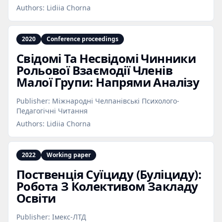
Authors:
Lidiia Chorna
2020
Conference proceedings
Свідомі Та Несвідомі Чинники
Рольової Взаємодії Членів
Малої Групи: Напрями Аналізу
Publisher:
Міжнародні Челпанівські Психолого-
Педагогічні Читання
Authors:
Lidiia Chorna
2022
Working paper
Поственція Суїциду (Буліциду):
Робота З Колективом Закладу
Освіти
Publisher:
Імекс-ЛТД