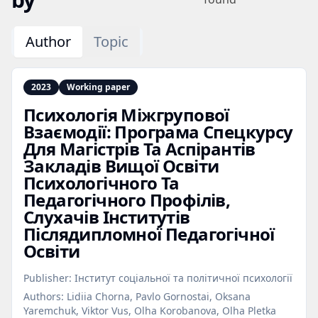
Author
Topic
2023
Working paper
Психологія Міжгрупової
Взаємодії: Програма Спецкурсу
Для Магістрів Та Аспірантів
Закладів Вищої Освіти
Психологічного Та
Педагогічного Профілів,
Слухачів Інститутів
Післядипломної Педагогічної
Освіти
Publisher:
Інститут соціальної та політичної психології
Authors:
Lidiia Chorna, Pavlo Gornostai, Oksana
Yaremchuk, Viktor Vus, Olha Korobanova, Olha Pletka