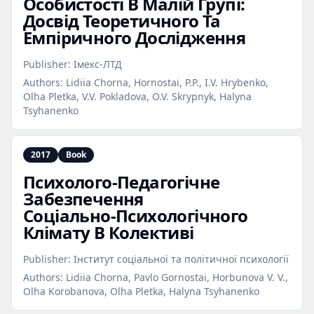
Особистості В Малій Групі:
Досвід Теоретичного Та
Емпіричного Дослідження
Publisher:
Імекс-ЛТД
Authors:
Lidiia Chorna, Hornostai, P.P., I.V. Hrybenko,
Olha Pletka, V.V. Pokladova, O.V. Skrypnyk, Halyna
Tsyhanenko
2017
Book
Психолого‑Педагогічне
Забезпечення
Соціально‑Психологічного
Клімату В Колективі
Publisher:
Інститут соціальної та політичної психології
Authors:
Lidiia Chorna, Pavlo Gornostai, Horbunova V. V.,
Olha Korobanova, Olha Pletka, Halyna Tsyhanenko