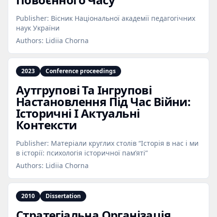
Publisher:
Вісник Національної академії педагогічних
наук України
Authors:
Lidiia Chorna
2023
Conference proceedings
Аутгрупові Та Інгрупові
Настановлення Під Час Війни:
Історичні І Актуальні
Контексти
Publisher:
Матеріали круглих столів “Історія в нас і ми
в історії: психологія історичної пам’яті”
Authors:
Lidiia Chorna
2010
Dissertation
Стратегіальна Організація