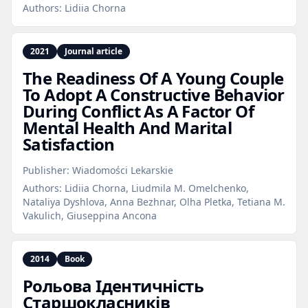
Authors:
Lidiia Chorna
2021
Journal article
The Readiness Of A Young Couple
To Adopt A Constructive Behavior
During Conflict As A Factor Of
Mental Health And Marital
Satisfaction
Publisher:
Wiadomości Lekarskie
Authors:
Lidiia Chorna, Liudmila M. Omelchenko,
Nataliya Dyshlova, Anna Bezhnar, Olha Pletka, Tetiana M.
Vakulich, Giuseppina Ancona
2014
Book
Рольова Ідентичність
Старшокласників