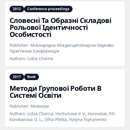
2012
Conference proceedings
Словесні Та Образні Складові
Рольової Ідентичності
Особистості
Publisher:
Міжнародна Міждисциплінарна Науково-
Практична Конференція
Authors:
Lidiia Chorna
2017
Book
Методи Групової Роботи В
Системі Освіти
Publisher:
Міленіум
Authors:
Lidiia Chorna, Horbunova V. V., Hornostai, P.P.,
Korobanova O. L., Olha Pletka, Halyna Tsyhanenko