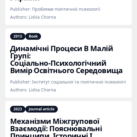
Publisher:
Проблеми політичної психології
Authors:
Lidiia Chorna
2013
Book
Динамічні Процеси В Малій
Групі:
Соціально‑Психологічний
Вимір Освітнього Середовища
Publisher:
Інститут соціальної та політичної психології
Authors:
Lidiia Chorna
2023
Journal article
Механізми Міжгрупової
Взаємодії: Пояснювальні
Принципи, Історичні І