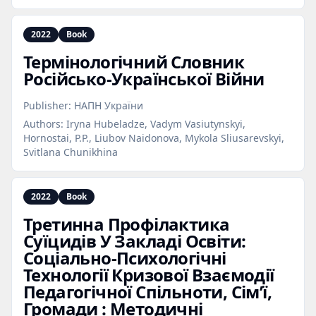
2022
Book
Термінологічний Словник
Російсько‑Української Війни
Publisher:
НАПН України
Authors:
Iryna Hubeladze, Vadym Vasiutynskyi,
Hornostai, P.P., Liubov Naidonova, Mykola Sliusarevskyi,
Svitlana Chunikhina
2022
Book
Третинна Профілактика
Суїцидів У Закладі Освіти:
Соціально‑Психологічні
Технології Кризової Взаємодії
Педагогічної Спільноти, Сім’ї,
Громади : Методичні