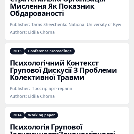
Мислення Як Показник
Обдарованості
Publisher:
Taras Shevchenko National University of Kyiv
Authors:
Lidiia Chorna
2015
Conference proceedings
Психологічний Контекст
Групової Дискусії З Проблеми
Колективної Травми
Publisher:
Простір арт-терапії
Authors:
Lidiia Chorna
2014
Working paper
Психологія Групової
Ідентичності:Закономірності