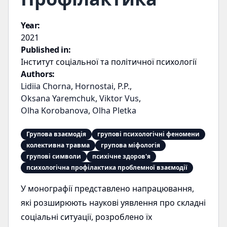
Year:
2021
Published in:
Інститут соціальної та політичної психології
Authors:
Lidiia Chorna
,
Hornostai, P.P.
,
Oksana Yaremchuk
,
Viktor Vus
,
Olha Korobanova
,
Olha Pletka
Групова взаємодія
групові психологічні феномени
колективна травма
групова міфологія
групові символи
психічне здоров'я
психологічна профілактика проблемної взаємодії
У монографії представлено напрацювання,
які розширюють наукові уявлення про складні
соціальні ситуації, розроблено їх