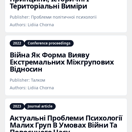
Територіальні Виміри
Publisher:
Проблеми політичної психології
Authors:
Lidiia Chorna
2022
Conference proceedings
Війна Як Форма Вияву
Екстремальних Міжгрупових
Відносин
Publisher:
Талком
Authors:
Lidiia Chorna
2023
Journal article
Актуальні Проблеми Психології
Малих Груп В Умовах Війни Та
Повоєнного Часу