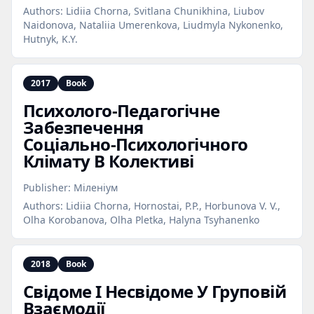
Authors:
Lidiia Chorna, Svitlana Chunikhina, Liubov
Naidonova, Nataliia Umerenkova, Liudmyla Nykonenko,
Hutnyk, K.Y.
2017
Book
Психолого‑Педагогічне
Забезпечення
Соціально‑Психологічного
Клімату В Колективі
Publisher:
Міленіум
Authors:
Lidiia Chorna, Hornostai, P.P., Horbunova V. V.,
Olha Korobanova, Olha Pletka, Halyna Tsyhanenko
2018
Book
Свідоме І Несвідоме У Груповій
Взаємодії