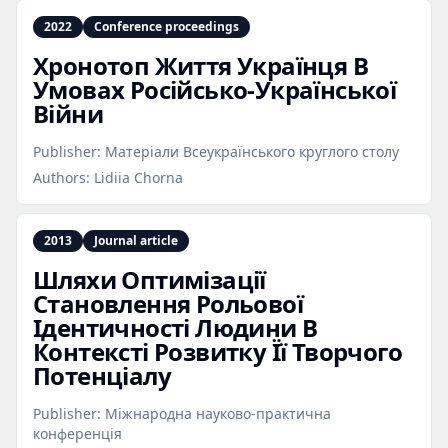
2022
Conference proceedings
Хронотоп Життя Українця В
Умовах Російсько‑Української
Війни
Publisher:
Матеріали Всеукраїнського круглого столу
Authors:
Lidiia Chorna
2013
Journal article
Шляхи Оптимізації
Становлення Рольової
Ідентичності Людини В
Контексті Розвитку Її Творчого
Потенціалу
Publisher:
Міжнародна науково-практична
конференція