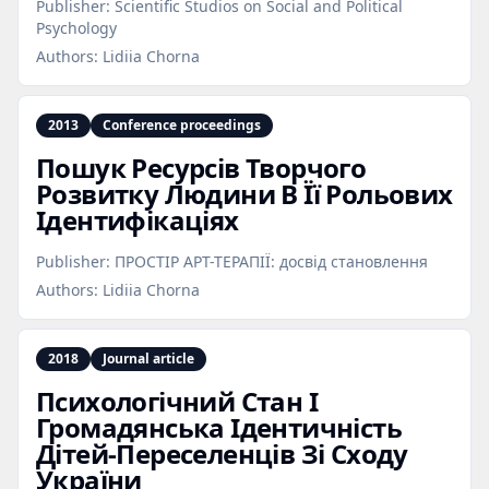
Publisher:
Scientific Studios on Social and Political
Psychology
Authors:
Lidiia Chorna
2013
Conference proceedings
Пошук Ресурсів Творчого
Розвитку Людини В Її Рольових
Ідентифікаціях
Publisher:
ПРОСТІР АРТ-ТЕРАПІЇ: досвід становлення
Authors:
Lidiia Chorna
2018
Journal article
Психологічний Стан І
Громадянська Ідентичність
Дітей‑Переселенців Зі Сходу
України