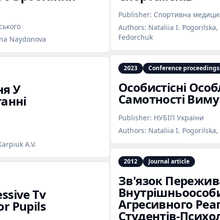
Publisher:
Спортивна медицин
ського
Authors:
Nataliia I. Pogorilska
Fedorchuk
anna Naydonova
2023
Conference proceedings
Особистісні Осо
ня У
Самотності Виму
анні
Publisher:
НУБІП України
Authors:
Nataliia I. Pogorilska
Karpiuk A.V.
2012
Journal article
Зв'язок Пережи
Внутрішньоособи
ssive Tv
Агресивного Реа
r Pupils
Студентів‑Психол