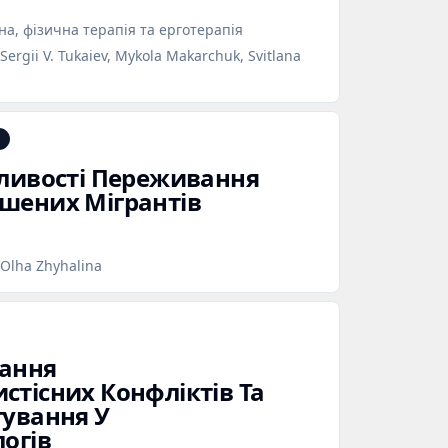
а, фізична терапія та ерготерапія
, Sergii V. Tukaiev, Mykola Makarchuk, Svitlana
бливості Переживання
шених Мігрантів
, Olha Zhyhalina
вання
стісних Конфліктів Та
гування У
огів