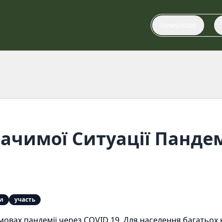
Newsletter
ачимої Ситуації Пандемі
и
участь
умовах пандемії через COVID 19. Для населення багатьох