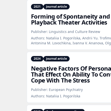
2021
Journal article
Forming of Spontaneity and 
Playback Theater Activities
Publisher:
Linguistics and Culture Review
Authors:
Nataliia I. Pogorilska, Andrii Yu. Trof
Antonina M. Lovochkina, Ivanna V. Ananova, Olg
2024
Journal article
Negative Factors Of Persona
That Effect On Ability To Con
Cope With The Stress
Publisher:
European Psychiatry
Authors:
Nataliia I. Pogorilska