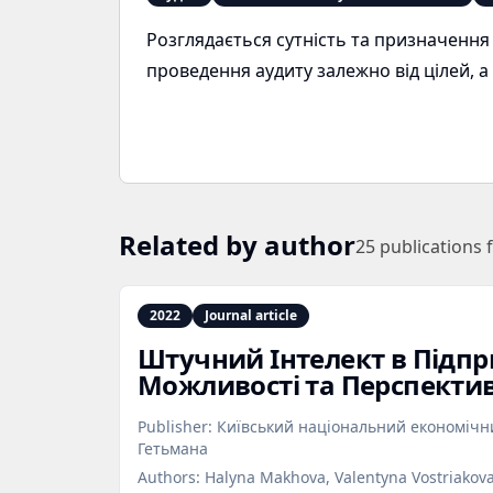
Розглядається сутність та призначення а
проведення аудиту залежно від цілей, а
Related by author
25
publications 
2022
Journal article
Штучний Інтелект в Підпр
Можливості та Перспекти
Publisher:
Київський національний економічни
Гетьмана
Authors:
Halyna Makhova, Valentyna Vostriakov