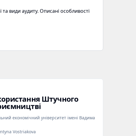
і та види аудиту. Описані особливості
користання Штучного
приємництві
льний економічний університет імені Вадима
ntyna Vostriakova