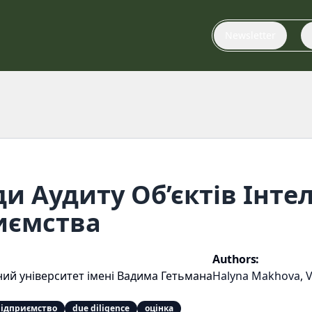
Newsletter
и Аудиту Об’єктів Інте
иємства
Authors:
ий університет імені Вадима Гетьмана
Halyna Makhova
,
V
підприємство
due diligence
оцінка