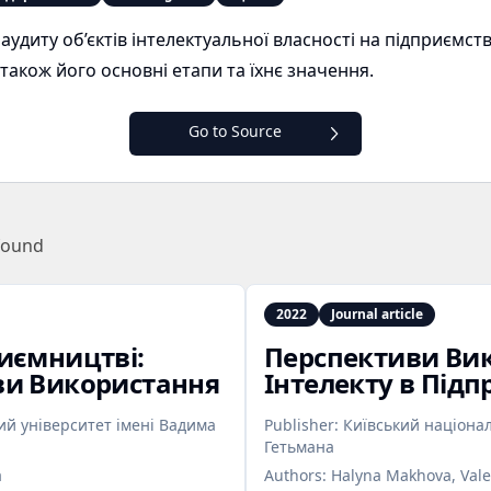
удиту об’єктів інтелектуальної власності на підприємств
 також його основні етапи та їхнє значення.
Go to Source
found
2022
Journal article
иємництві:
Перспективи Ви
ви Використання
Інтелекту в Під
й університет імені Вадима
Publisher:
Київський націона
Гетьмана
a
Authors:
Halyna Makhova, Vale