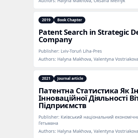
Authors:
Halyna Makhova, Oksana Melnyk
2019
Book Chapter
Patent Search in Strategic D
Company
Publisher:
Lviv-Toruń Liha-Pres
Authors:
Halyna Makhova, Valentyna Vostriakova
2021
Journal article
Патентна Статистика Як І
Інноваційної Діяльності В
Підприємств
Publisher:
Київський національний економічни
Гетьмана
Authors:
Halyna Makhova, Valentyna Vostriakov