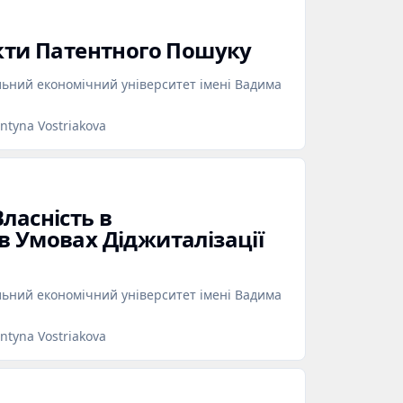
екти Патентного Пошуку
льний економічний університет імені Вадима
ntyna Vostriakova
ласність в
в Умовах Діджиталізації
льний економічний університет імені Вадима
ntyna Vostriakova