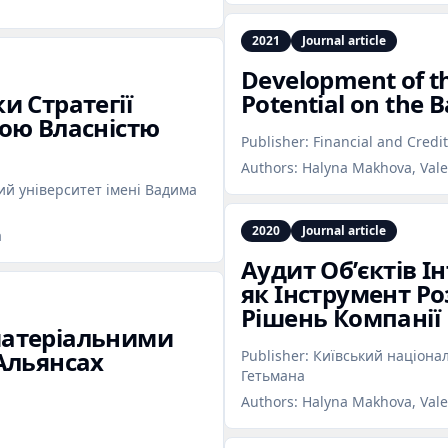
2021
Journal article
Development of th
и Стратегії
Potential on the B
ою Власністю
Publisher:
Financial and Credit
Authors:
Halyna Makhova, Vale
й університет імені Вадима
2020
Journal article
a
Аудит Об’єктів І
як Інструмент Р
Рішень Компанії
матеріальними
Альянсах
Publisher:
Київський націона
Гетьмана
Authors:
Halyna Makhova, Vale