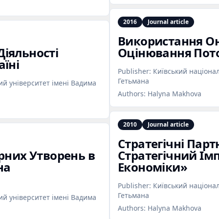
2016
Journal article
Використання Он
іяльності
Оцінювання Пото
аїні
Publisher:
Київський націона
Гетьмана
й університет імені Вадима
Authors:
Halyna Makhova
2010
Journal article
Стратегічні Парт
ерних Утворень в
Стратегічний Ім
на
Економіки»
Publisher:
Київський націона
Гетьмана
й університет імені Вадима
Authors:
Halyna Makhova