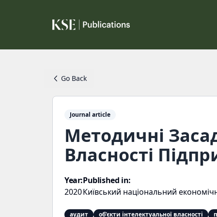
Go Back
Journal article
Методичні Засад
Власності Підпр
Year:
Published in:
2020
Київський національний економічн
аудит
об’єкти інтелектуальної власності