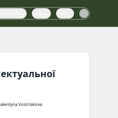
Submissions
About
Team
лектуальної
alentyna Vostriakova