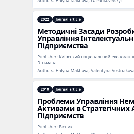
Authors:
Halyna Makhova, O. Pankovetskyi
2022
Journal article
Методичні Засади Розробк
Управління Інтелектуальн
Підприємства
Publisher:
Київський національний економічни
Гетьмана
Authors:
Halyna Makhova, Valentyna Vostriakov
2010
Journal article
Проблеми Управління Не
Активами в Стратегічних 
Підприємств
Publisher:
Вісник