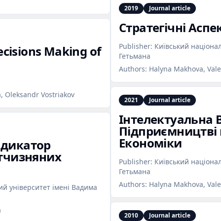
2019
Journal article
Стратегічні Асп
Publisher:
Київський націона
ecisions Making of
Гетьмана
Authors:
Halyna Makhova, Vale
, Oleksandr Vostriakov
2021
Journal article
Інтелектуальна В
Підприємництві 
Економіки
ндикатор
ітчизняних
Publisher:
Київський націона
Гетьмана
Authors:
Halyna Makhova, Vale
й університет імені Вадима
a
2010
Journal article