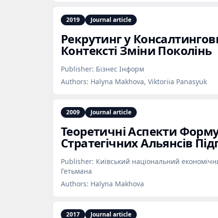
2019
Journal article
Рекрутинг у Консалтингов
Контексті Зміни Поколінь
Publisher:
Бізнес Інформ
Authors:
Halyna Makhova, Viktoriia Panasyuk
2009
Journal article
Теоретичні Аспекти Форм
Стратегічних Альянсів Пі
Publisher:
Київський національний економічни
Гетьмана
Authors:
Halyna Makhova
2017
Journal article