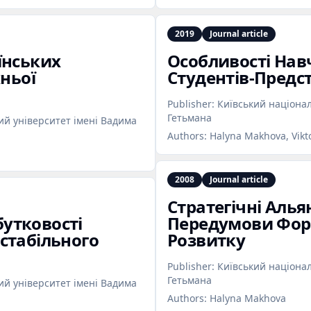
2019
Journal article
їнських
Особливості Нав
хньої
Студентів‑Предс
Publisher:
Київський націона
Гетьмана
й університет імені Вадима
Authors:
Halyna Makhova, Vikt
2008
Journal article
Стратегічні Алья
утковості
Передумови Фор
стабільного
Розвитку
Publisher:
Київський націона
Гетьмана
й університет імені Вадима
Authors:
Halyna Makhova