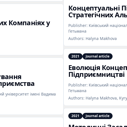
Концептуальні П
Стратегічних Ал
их Компаніях у
Publisher:
Київський націона
Гетьмана
Authors:
Halyna Makhova
2021
Journal article
Еволюція Концеп
Підприємництві
ування
дприємства
Publisher:
Київський націона
Гетьмана
й університет імені Вадима
Authors:
Halyna Makhova, Kyry
2021
Journal article
Методичні Засад