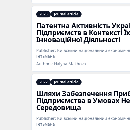
2023
Journal article
Патентна Активність Укра
Підприємств в Контексті Ї
Інноваційної Діяльності
Publisher:
Київський національний економічни
Гетьмана
Authors:
Halyna Makhova
2022
Journal article
Шляхи Забезпечення Приб
Підприємства в Умовах Не
Середовища
Publisher:
Київський національний економічни
Гетьмана