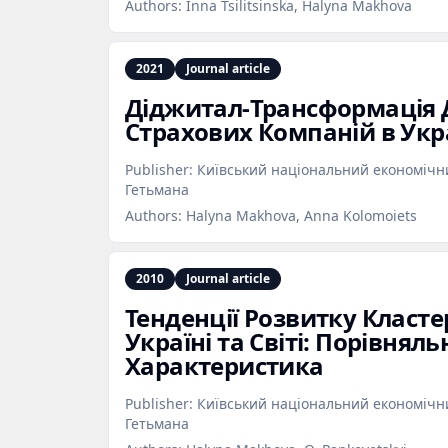
Authors:
Inna Tsilitsinska, Halyna Makhova
2021
Journal article
Діджитал‑Трансформація Д
Страхових Компаній в Укр
Publisher:
Київський національний економічни
Гетьмана
Authors:
Halyna Makhova, Anna Kolomoiets
2010
Journal article
Тенденції Розвитку Класт
Україні та Світі: Порівняль
Характеристика
Publisher:
Київський національний економічни
Гетьмана