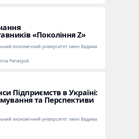
чання
тавників «Покоління Z»
льний економічний університет імені Вадима
oriia Panasyuk
нси Підприємств в Україні:
мування та Перспективи
льний економічний університет імені Вадима