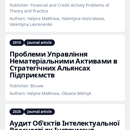
Publisher:
Financial and Credit Activity Problems of
Theory and Practice
Authors:
Halyna Makhova, Valentyna Vostriakova,
Valentyna Lavrenenko
2010
Journal article
Проблеми Управління
Нематеріальними Активами в
Стратегічних Альянсах
Підприємств
Publisher:
Вісник
Authors:
Halyna Makhova, Oksana Melnyk
2020
Journal article
Аудит Об’єктів Інтелектуальної
Власності як Інструмент