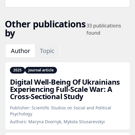
Other publications
33
publications
by
found
Author
Topic
2025
Journal article
Digital Well‑Being Of Ukrainians
Experiencing Full‑Scale War: A
Cross‑Sectional Study
Publisher:
Scientific Studios on Social and Political
Psychology
Authors:
Maryna Dvornyk, Mykola Sliusarevskyi