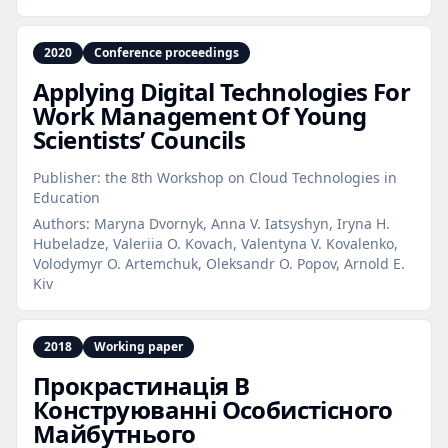
2020
Conference proceedings
Applying Digital Technologies For
Work Management Of Young
Scientists’ Councils
Publisher:
the 8th Workshop on Cloud Technologies in
Education
Authors:
Maryna Dvornyk, Anna V. Iatsyshyn, Iryna H.
Hubeladze, Valeriia O. Kovach, Valentyna V. Kovalenko,
Volodymyr O. Artemchuk, Oleksandr O. Popov, Arnold E.
Kiv
2018
Working paper
Прокрастинація В
Конструюванні Особистісного
Майбутнього