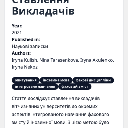
Викладачів
Year:
2021
Published in:
Наукові записки
Authors:
Iryna Kulish
,
Nina Tarasenkova
,
Iryna Akulenko
,
Iryna Nekoz
опитування
іноземна мова
фахові дисципліни
інтегроване навчання
фаховий зміст
Стаття досліджує ставлення викладачів
вітчизняних університетів до окремих
аспектів інтегрованого навчання фахового
змісту й іноземної мови. З цією метою було