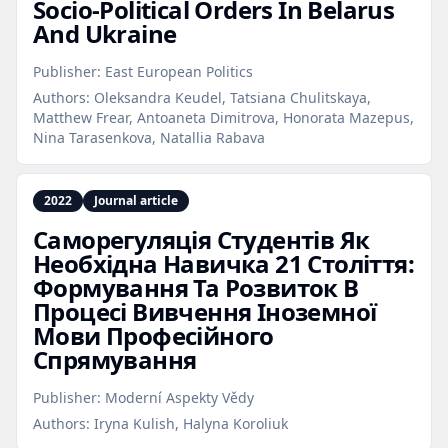
Socio‑Political Orders In Belarus
And Ukraine
Publisher:
East European Politics
Authors:
Oleksandra Keudel, Tatsiana Chulitskaya,
Matthew Frear, Antoaneta Dimitrova, Honorata Mazepus,
Nina Tarasenkova, Natallia Rabava
2022
Journal article
Саморегуляція Студентів Як
Необхідна Навичка 21 Століття:
Формування Та Розвиток В
Процесі Вивчення Іноземної
Мови Професійного
Спрямування
Publisher:
Moderní Aspekty Vědy
Authors:
Iryna Kulish, Halyna Koroliuk