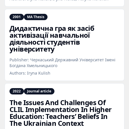
2001
MA Thesis
Дидактична гра як засіб
активізації навчальної
діяльності студентів
університету
Publisher:
Черкаський Державний Університет Імені
Богдана Хмельницького
Authors:
Iryna Kulish
2022
Journal article
The Issues And Challenges Of
CLIL Implementation In Higher
Education: Teachers’ Beliefs In
The Ukrainian Context