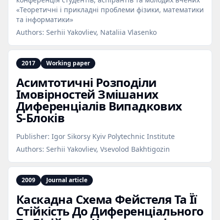
«Теоретичні і прикладні проблеми фізики, математики
та інформатики»
Authors:
Serhii Yakovliev, Nataliia Vlasenko
2017
Working paper
Асимтотичні Розподіли
Імовірностей Змішаних
Диференціалів Випадкових
S‑Блоків
Publisher:
Igor Sikorsy Kyiv Polytechnic Institute
Authors:
Serhii Yakovliev, Vsevolod Bakhtigozin
2009
Journal article
Каскадна Схема Фейстеля Та Її
Стійкість До Диференціального