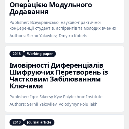
Операцією Модульного
Додавання
Publisher:
Всеукраїнської науково-практичної
конференцiї студентiв, аспiрантiв та молодих вчених
Authors:
Serhii Yakovliev, Dmytro Kobets
2018
Working paper
Імовірності Диференціалів
Шифруючих Перетворень із
Частковим Забілюванням
Ключами
Publisher:
Igor Sikorsy Kyiv Polytechnic Institute
Authors:
Serhii Yakovliev, Volodymyr Poluliakh
2013
Journal article