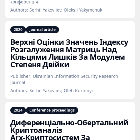
конференція
Authors:
Serhii Yakovliev, Oleksii Yakymchuk
2020
Journal article
Верхні Оцінки Значень Індексу
Розгалуження Матриць Над
Кільцями Лишків За Модулем
Степеня Двійки
Publisher:
Ukrainian Information Security Research
Journal
Authors:
Serhii Yakovliev, Oleh Kurinnyi
2024
Conference proceedings
Диференціально‑Обертальний
Криптоаналіз
Arx‑Криптосистем За