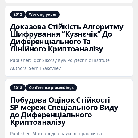
2012
Working paper
Доказова Стiйкiсть Алгоритму
Шифрування “Кузнєчiк” До
Диференцiального Та
Лiнiйного Криптоаналiзу
Publisher:
Igor Sikorsy Kyiv Polytechnic Institute
Authors:
Serhii Yakovliev
2018
Conference proceedings
Побудова Оцінок Стійкості
SP‑мереж Спеціального Виду
до Диференціального
Криптоаналізу
Publisher:
Міжнародна науково-практична