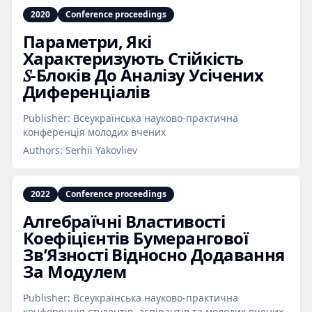
2020
Conference proceedings
Параметри, Якi
Характеризують Стiйкiсть
𝑆‑Блокiв До Аналiзу Усiчених
Диференцiалiв
Publisher:
Всеукраїнська науково-практична
конференція молодих вчених
Authors:
Serhii Yakovliev
2022
Conference proceedings
Алгебраїчнi Властивостi
Коефiцiєнтiв Бумерангової
Зв’Язностi Вiдносно Додавання
За Модулем
Publisher:
Всеукраїнська науково-практична
конференція студентів, аспірантів та молодих вчених