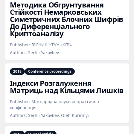
Методика Обгрунтування
Стійкості Немарковських
Симетричних Блочних Шифрів
До Диференціального
Криптоаналізу
Publisher:
ВІСНИК НТУУ «КПІ»
Authors:
Serhii Yakovliev
2018
Conference proceedings
Індекси Розгалуження
Матриць над Кільцями Лишків
Publisher:
Міжнародна науково-практична
конференція
Authors:
Serhii Yakovliev, Oleh Kurinnyi