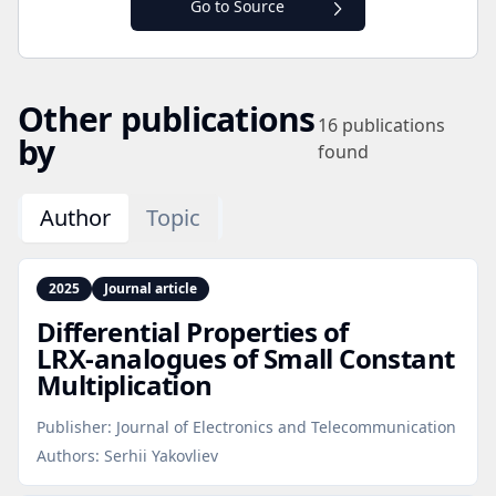
Go to Source
Other publications
16
publications
by
found
Author
Topic
2025
Journal article
Differential Properties of
LRX‑analogues of Small Constant
Multiplication
Publisher:
Journal of Electronics and Telecommunication
Authors:
Serhii Yakovliev