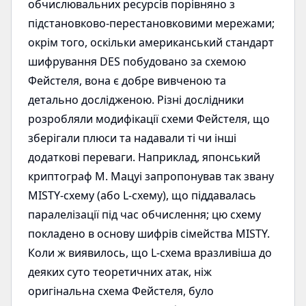
обчислювальних ресурсів порівняно з
підстановково-перестановковими мережами;
окрім того, оскільки американський стандарт
шифрування DES побудовано за схемою
Фейстеля, вона є добре вивченою та
детально дослідженою. Різні дослідники
розробляли модифікації схеми Фейстеля, що
зберігали плюси та надавали ті чи інші
додаткові переваги. Наприклад, японський
криптограф М. Мацуі запропонував так звану
MISTY-схему (або L-схему), що піддавалась
паралелізації під час обчислення; цю схему
покладено в основу шифрів сімейства MISTY.
Коли ж виявилось, що L-схема вразливіша до
деяких суто теоретичних атак, ніж
оригінальна схема Фейстеля, було