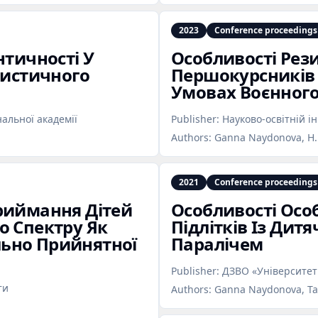
2023
Conference proceedings
нтичності У
Особливості Рез
тистичного
Першокурсників 
Умовах Воєнного
альної академії
Publisher:
Науково-освітній 
Authors:
Ganna Naydonova, H. V
2021
Conference proceedings
риймання Дітей
Особливості Особ
о Спектру Як
Підлітків Із Ди
ьно Прийнятної
Паралічем
Publisher:
ДЗВО «Університет
ти
Authors:
Ganna Naydonova, Tai