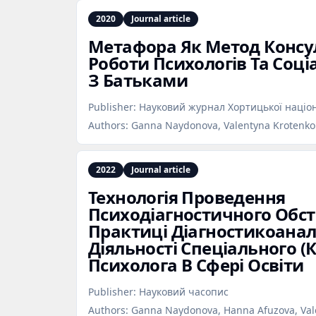
2020
Journal article
Метафора Як Метод Консу
Роботи Психологів Та Соці
З Батьками
Publisher:
Науковий журнал Хортицької націон
Authors:
Ganna Naydonova, Valentyna Krotenko
2022
Journal article
Технологія Проведення
Психодіагностичного Обс
Практиці Діагностикоанал
Діяльності Спеціального (К
Психолога В Сфері Освіти
Publisher:
Науковий часопис
Authors:
Ganna Naydonova, Hanna Afuzova, Val