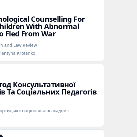
ological Counselling For
Children With Abnormal
o Fled From War
ion and Law Review
lentyna Krotenko
од Консультативної
в Та Соціальних Педагогів
ртицької національної академії