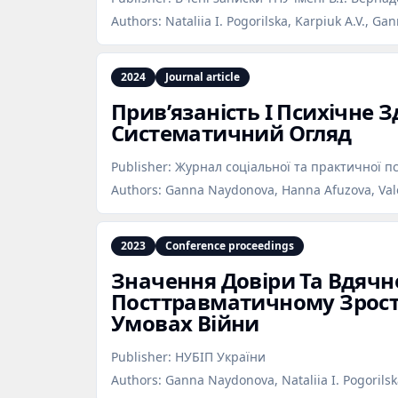
Authors:
Nataliia I. Pogorilska, Karpiuk A.V., G
2024
Journal article
Прив’язаність І Психічне З
Систематичний Огляд
Publisher:
Журнал соціальної та практичної пс
Authors:
Ganna Naydonova, Hanna Afuzova, Val
2023
Conference proceedings
Значення Довіри Та Вдячно
Посттравматичному Зроста
Умовах Війни
Publisher:
НУБІП України
Authors:
Ganna Naydonova, Nataliia I. Pogorils