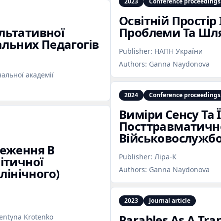
2023
Conference proceedings
Освітній Простір 
льтативної
Проблеми Та Шля
альних Педагогів
Publisher:
НАПН України
Authors:
Ganna Naydonova
альної академії
2024
Conference proceedings
Виміри Сенсу Та 
Посттравматичн
Військовослужбо
теження В
Publisher:
Ліра-К
ітичної
Authors:
Ganna Naydonova
лінічного)
2023
Journal article
Parables As A Tran
entyna Krotenko