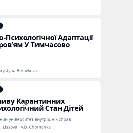
о‑Психологічної Адаптації
ров’ям У Тимчасово
і
rystyna Borovkova
ливу Карантинних
хологічний Стан Дітей
ний університет внутрішніх справ
 Lissova , V.D. Chornenka