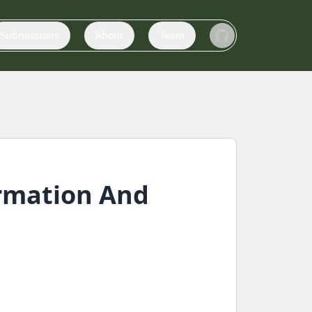
Submissions
About
Team
ormation And