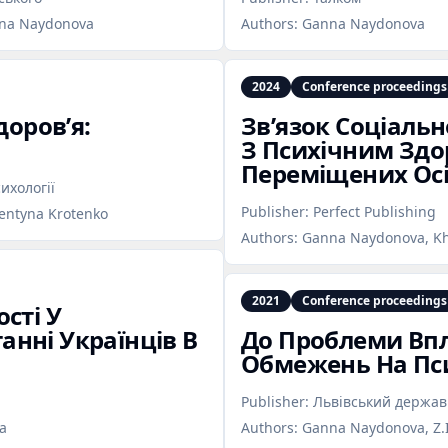
anna Naydonova
Authors:
Ganna Naydonova
2024
Conference proceedings
доров’я:
Звʼязок Соціальн
З Психічним Здо
Переміщених Ос
ихології
Publisher:
Perfect Publishing
entyna Krotenko
Authors:
Ganna Naydonova, Kh
2021
Conference proceedings
сті У
нні Українців В
До Проблеми Вп
Обмежень На Пси
Publisher:
Львівський держав
ka
Authors:
Ganna Naydonova, Z.I.