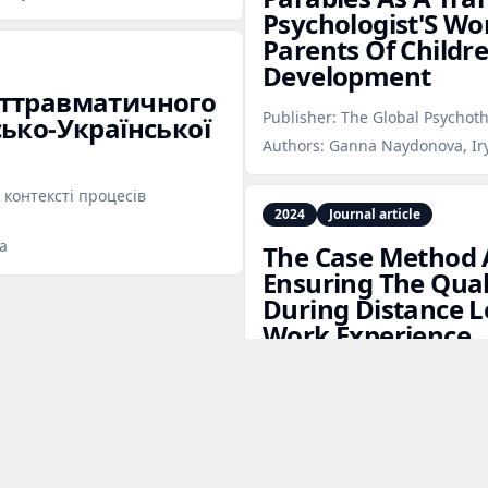
Psychologist'S Wo
Parents Of Child
Development
сттравматичного
Publisher:
The Global Psychoth
ько‑Української
Authors:
Ganna Naydonova, Ir
 контексті процесів
2024
Journal article
va
The Case Method 
Ensuring The Qual
During Distance Le
Work Experience
Publisher:
Journal of Informati
Authors:
Ganna Naydonova