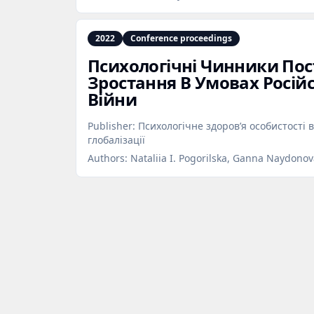
2022
Conference proceedings
Психологічні Чинники По
Зростання В Умовах Російс
Війни
Publisher:
Психологічне здоров’я особистості в
глобалізації
Authors:
Nataliia I. Pogorilska, Ganna Naydono