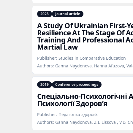
2023
Journal article
A Study Of Ukrainian First‑Y
Resilience At The Stage Of A
Training And Professional Ac
Martial Law
Publisher:
Studies in Comparative Education
Authors:
Ganna Naydonova, Hanna Afuzova, Val
2019
Conference proceedings
Спеціально‑Психологічні 
Психології Здоров’я
Publisher:
Педагогіка здоров’я
Authors:
Ganna Naydonova, Z.I. Lissova , V.D. C