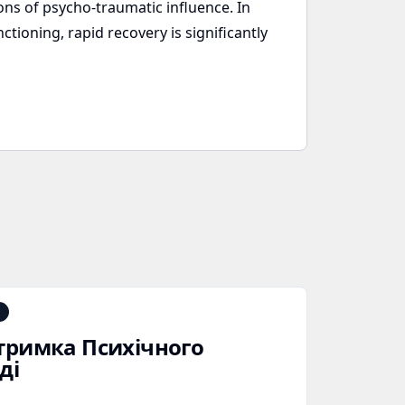
ions of psycho-traumatic influence. In
ctioning, rapid recovery is significantly
дтримка Психічного
ді