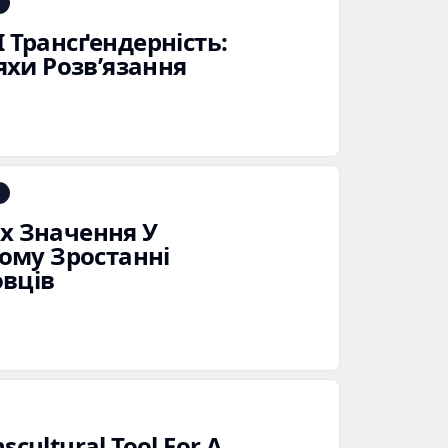
І Трансґендерність:
хи Розв’язання
Їх Значення У
ому Зростанні
вців
scultural Tool For A