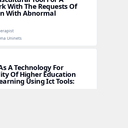
rk With The Requests Of
ren With Abnormal
erapist
yna Uninets
As A Technology For
ity Of Higher Education
arning Using Ict Tools:
on Technologies in Education (ITE)