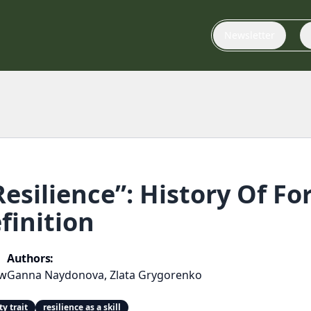
Newsletter
esilience”: History Of F
finition
Authors:
ew
Ganna Naydonova
,
Zlata Grygorenko
ty trait
resilience as a skill