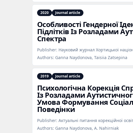
2020
Journal article
Особливості Гендерної Іде
Підлітків Із Розладами Ау
Спектра
Publisher:
Науковий журнал Хортицької націон
Authors:
Ganna Naydonova, Taisiia Zatsepina
2019
Journal article
Психологічна Корекція Сп
Із Розладами Аутистичног
Умова Формування Соціал
Поведінки
Publisher:
Актуальні питання корекційної осві
Authors:
Ganna Naydonova, A. Nahirniak