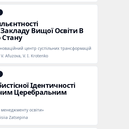
ильєнтності
Закладу Вищої Освіти В
 Стану
інноваційний центр суспільних трансформацій
. Afuzova, V. I. Krotenko
истісної Ідентичності
тячим Церебральним
 менеджменту освіти»
siia Zatsepina