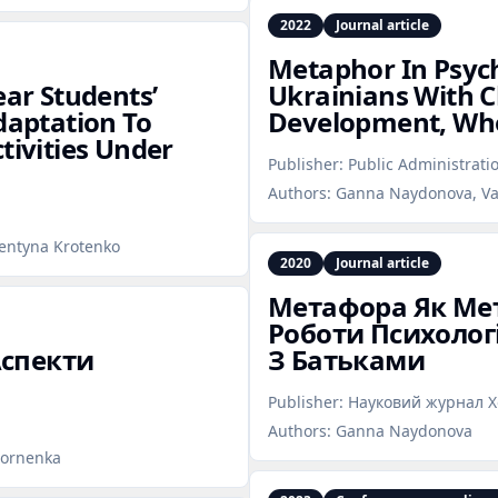
2022
Journal article
Metaphor In Psych
ear Students’
Ukrainians With 
daptation To
Development, Wh
tivities Under
Publisher:
Public Administrat
Authors:
Ganna Naydonova, Va
entyna Krotenko
2020
Journal article
Метафора Як Мет
Роботи Психологі
Аспекти
З Батьками
Publisher:
Науковий журнал Хо
Authors:
Ganna Naydonova
hornenka