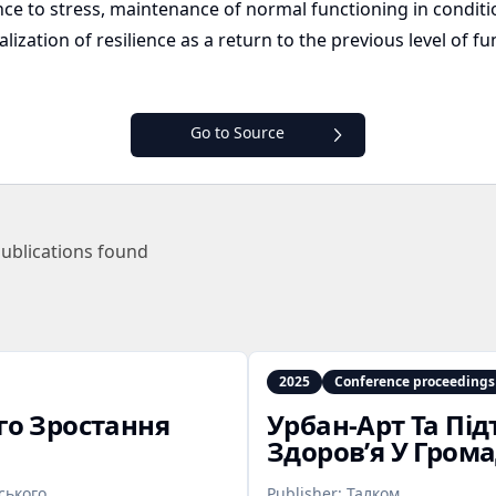
ance to stress, maintenance of normal functioning in condit
ization of resilience as a return to the previous level of fun
Go to Source
ublications found
2025
Conference proceedings
го Зростання
Урбан‑Арт Та Пі
Здоров’я У Грома
ського
Publisher:
Талком