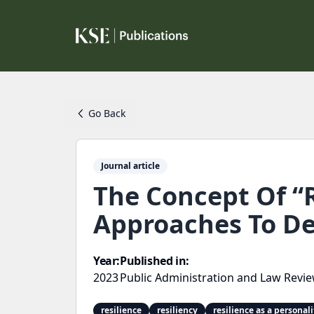
Go Back
Journal article
The Concept Of “R
Approaches To De
Year:
Published in:
2023
Public Administration and Law Revi
resilience
resiliency
resilience as a personali