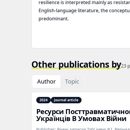
resilience is interpreted mainly as resist
English-language literature, the conceptual
predominant.
Other publications by
23
p
Author
Topic
2024
Journal article
Ресурси Посттравматично
Українців В Умовах Війни
Publisher:
Вчені записки ТНУ імені В.І. Вернад