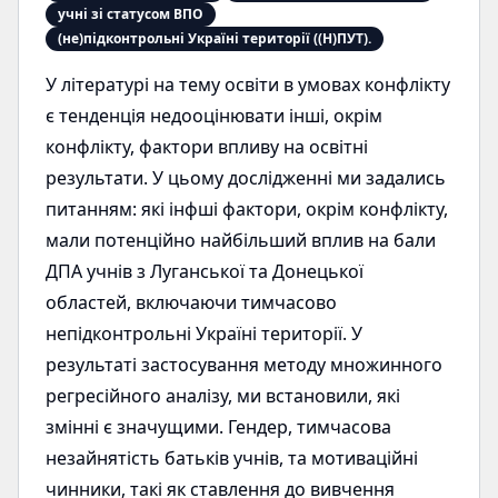
учні зі статусом ВПО
(не)підконтрольні Україні території ((Н)ПУТ).
У літературі на тему освіти в умовах конфлікту
є тенденція недооцінювати інші, окрім
конфлікту, фактори впливу на освітні
результати. У цьому дослідженні ми задались
питанням: які інфші фактори, окрім конфлікту,
мали потенційно найбільший вплив на бали
ДПА учнів з Луганської та Донецької
областей, включаючи тимчасово
непідконтрольні Україні території. У
результаті застосування методу множинного
регресійного аналізу, ми встановили, які
змінні є значущими. Гендер, тимчасова
незайнятість батьків учнів, та мотиваційні
чинники, такі як ставлення до вивчення