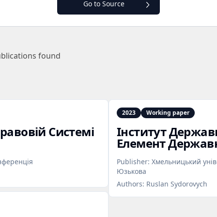
Go to Source
blications found
2023
Working paper
Правовій Системі
Інститут Держав
Елемент Державн
нференція
Publisher:
Хмельницький уніве
Юзькова
Authors:
Ruslan Sydorovych