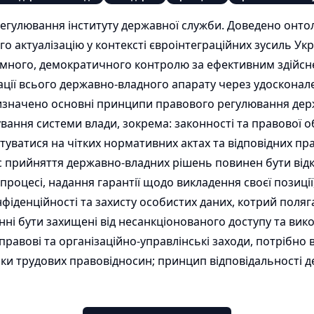
улювання інституту державної служби. Доведено онтолог
го актуалізацію у контексті євроінтеграційних зусиль Укр
тимного, демократичного контролю за ефективним здійс
ації всього державно-владного апарату через удосконал
Визначено основні принципи правового регулювання дер
вання системи влади, зокрема: законності та правової о
туватися на чітких нормативних актах та відповідних пр
ес прийняття державно-владних рішень повинен бути ві
процесі, надання гарантії щодо викладення своєї позиції
денційності та захисту особистих даних, котрий полягає 
і бути захищені від несанкціонованого доступу та вик
правові та організаційно-управлінські заходи, потрібно 
ики трудових правовідносин; принцип відповідальності 