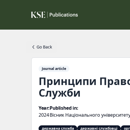
Go Back
Journal article
Принципи Право
Служби
Year:
Published in:
2024
Вісник Національного університету
державна служба
державні службовці
ор