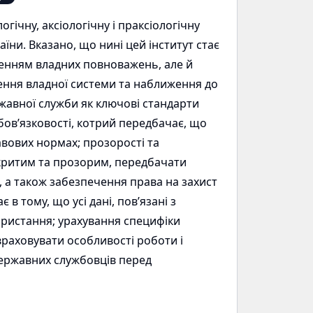
ічну, аксіологічну і праксіологічну
аїни. Вказано, що нині цей інститут стає
ненням владних повноважень, але й
ення владної системи та наближення до
жавної служби як ключові стандарти
бов’язковості, котрий передбачає, що
авових нормах; прозорості та
дкритим та прозорим, передбачати
, а також забезпечення права на захист
в тому, що усі дані, пов’язані з
ористання; урахування специфіки
враховувати особливості роботи і
державних службовців перед