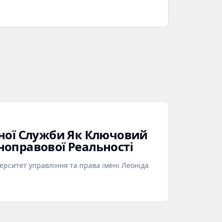
ної Служби Як Ключовий
оправової Реальності
рситет управління та права імені Леоніда