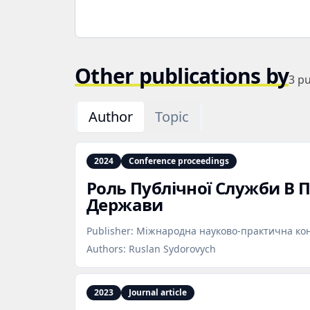
Other publications by
3
pu
Author
Topic
2024
Conference proceedings
Роль Публічної Служби В 
Держави
Publisher:
Міжнародна науково-практична ко
Authors:
Ruslan Sydorovych
2023
Journal article