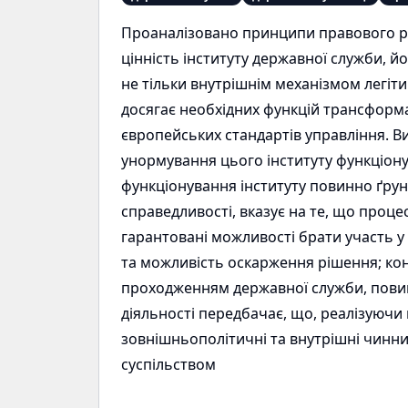
Проаналізовано принципи правового рег
цінність інституту державної служби, йо
не тільки внутрішнім механізмом легі
досягає необхідних функцій трансформ
європейських стандартів управління. 
унормування цього інституту функціону
функціонування інституту повинно ґрун
справедливості, вказує на те, що проц
гарантовані можливості брати участь у 
та можливість оскарження рішення; конфі
проходженням державної служби, повинн
діяльності передбачає, що, реалізуючи 
зовнішньополітичні та внутрішні чинн
суспільством