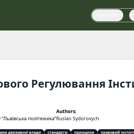
Newsletter
вого Регулювання Інст
Authors:
 “Львівська політехніка”
Ruslan Sydorovych
гани державної влади
стандарти
принципи
правовий інстит