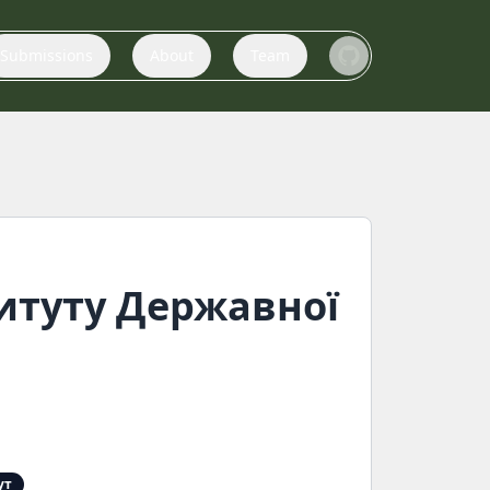
Submissions
About
Team
итуту Державної
ут