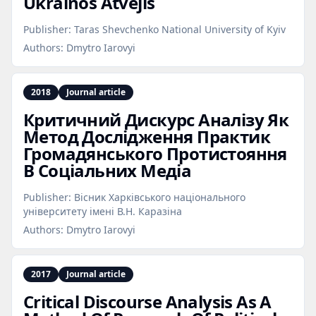
Ukrainos Atvejis
Publisher:
Taras Shevchenko National University of Kyiv
Authors:
Dmytro Iarovyi
2018
Journal article
Критичний Дискурс Аналізу Як
Метод Дослідження Практик
Громадянського Протистояння
В Соціальних Медіа
Publisher:
Вісник Харківського національного
університету імені В.Н. Каразіна
Authors:
Dmytro Iarovyi
2017
Journal article
Critical Discourse Analysis As A