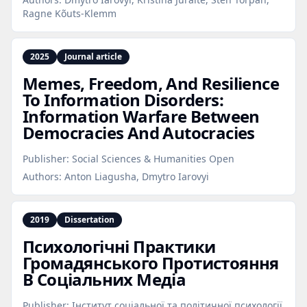
Ragne Kõuts-Klemm
2025
Journal article
Memes, Freedom, And Resilience
To Information Disorders:
Information Warfare Between
Democracies And Autocracies
Publisher:
Social Sciences & Humanities Open
Authors:
Anton Liagusha, Dmytro Iarovyi
2019
Dissertation
Психологічні Практики
Громадянського Протистояння
В Соціальних Медіа
Publisher:
Інститут соціальної та політичної психології