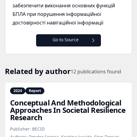
забезпечити виконання основних функцій
БПЛА при порушення інформаційної
достовірності навігаційної інформації
Go to Source
Related by author
12
publications found
2024
Report
Conceptual And Methodological
Approaches In Societal Resilience
Research
Publisher:
BECID
Authors:
Dmytro Iarovyi, Kristina Juraitė, Sten Torpan,