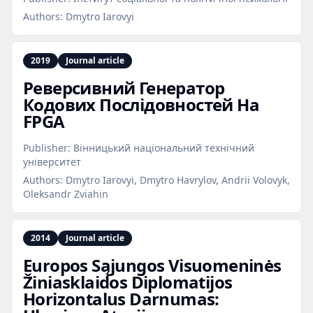
Authors:
Dmytro Iarovyi
2019
Journal article
Реверсивний Генератор
Кодових Послідовностей На
FPGA
Publisher:
Вінницький національний технічний
університет
Authors:
Dmytro Iarovyi, Dmytro Havrylov, Andrii Volovyk,
Oleksandr Zviahin
2014
Journal article
Europos Sąjungos Visuomeninės
Žiniasklaidos Diplomatijos
Horizontalus Darnumas: