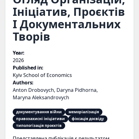
Ініціатив, Проєктів
І Документальних
Творів
Year:
2026
Published in:
Kyiv School of Economics
Authors:
Anton Drobovych
,
Daryna Pidhorna
,
Maryna Aleksandrovych
документування війни
меморіалізація
правозахисні ініціативи
фіксація досвіду
типологізація проєктів
Представлена публікація є результатом