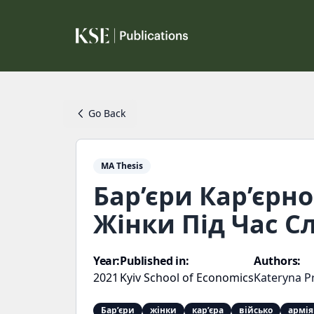
Go Back
MA Thesis
Бар’єри Кар’єрн
Жінки Під Час С
Year:
Published in:
Authors:
2021
Kyiv School of Economics
Kateryna P
Бар’єри
жінки
кар’єра
військо
армія