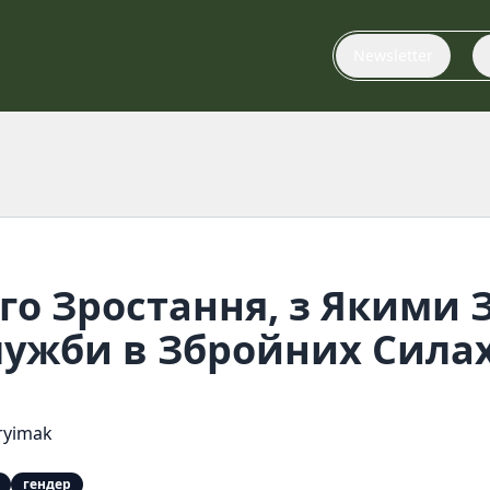
Newsletter
ого Зростання, з Якими
лужби в Збройних Сила
ryimak
гендер