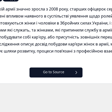
ькій армії значно зросла з 2008 року, старших офіцерок с
лені впливом наявного в суспільстві уявлення щодо ролей
товхуються жінки і чоловіки в Збройних силах України, і я
ами які служать, та жінками, які припинили службу в армі
будувати собі кар'єру, або присутність зовнішніх пер
слідження описує досвід побудови кар’єри жінок в армії,
іджує шляхи розвитку, процеси пов’язані з професійною в
Go to Source