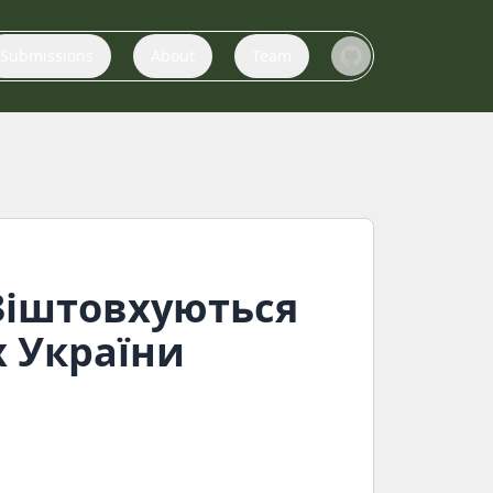
Submissions
About
Team
 Зіштовхуються
х України