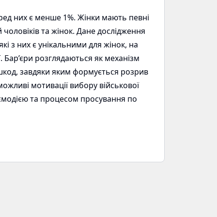
еред них є менше 1%. Жінки мають певні
 чоловіків та жінок. Дане дослідження
кі з них є унікальними для жінок, на
ї. Бар’єри розглядаються як механізм
ешкод, завдяки яким формується розрив
 можливі мотивації вибору військової
заємодією та процесом просування по